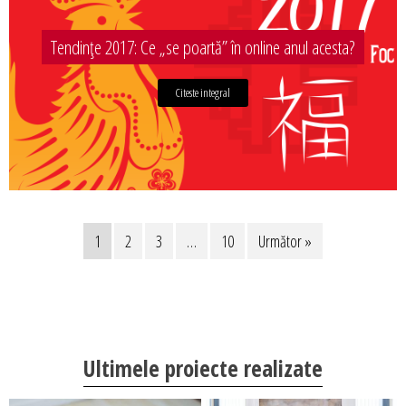
Tendințe 2017: Ce „se poartă” în online anul acesta?
Citeste integral
1
2
3
…
10
Următor »
Ultimele proiecte realizate