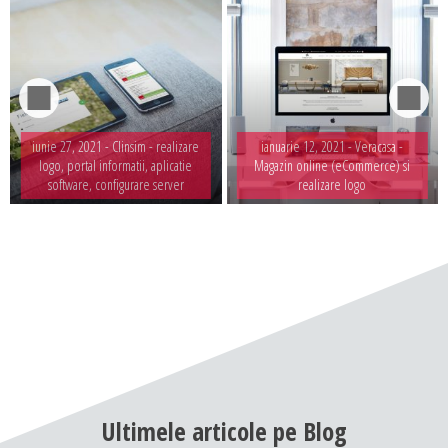
iunie 27, 2021 -
Clinsim - realizare
ianuarie 12, 2021 -
Veracasa -
logo, portal informatii, aplicatie
Magazin online (eCommerce) si
software, configurare server
realizare logo
Ultimele
articole
pe
Blog