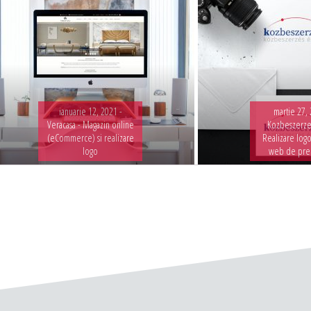
ianuarie 12, 2021 -
martie 27, 
Veracasa - Magazin online
Kozbeszerze
(eCommerce) si realizare
Realizare logo
logo
web de pre