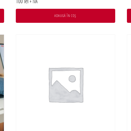
100
lei
+ TVA
ADAUGĂ ÎN COȘ