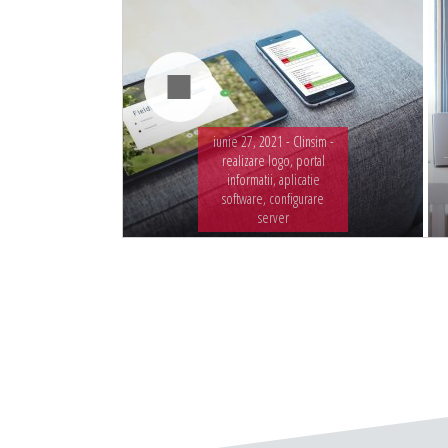
iunie 27, 2021 -
Clinsim -
realizare logo, portal
informatii, aplicatie
software, configurare
server