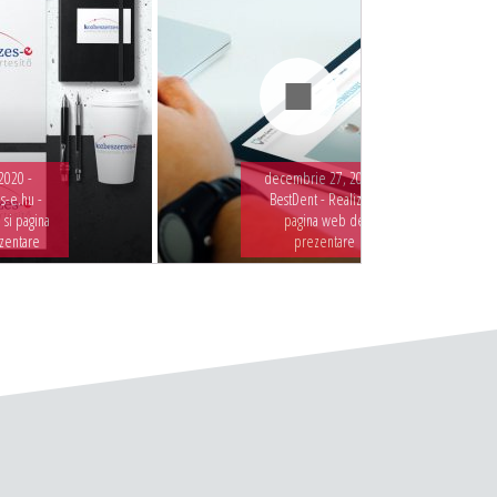
2020 -
decembrie 27, 2019 -
s-e.hu -
BestDent - Realizare
 si pagina
pagina web de
zentare
prezentare