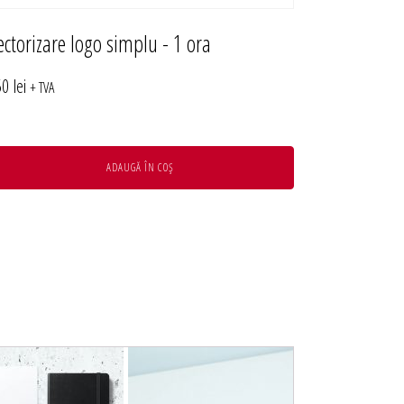
ectorizare logo simplu - 1 ora
50
lei
+ TVA
ADAUGĂ ÎN COȘ