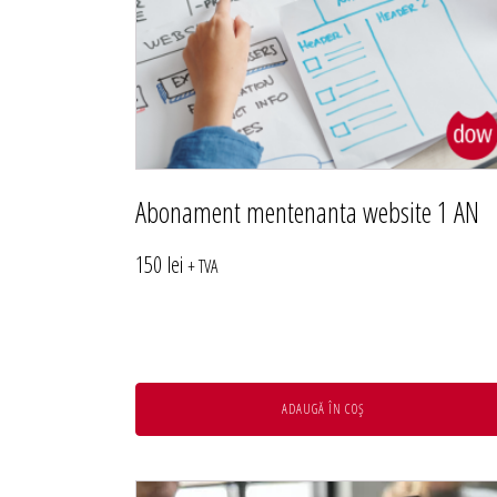
Administrare server
Implementare plata card
Servicii backup
SMS gateway
Abonament mentenanta website 1 AN
150
lei
+ TVA
ADAUGĂ ÎN COȘ