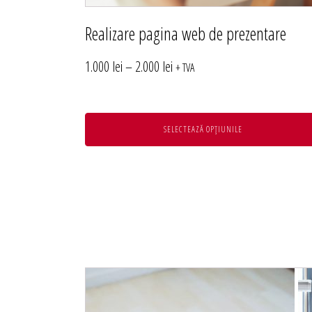
produsului.
Realizare pagina web de prezentare
Interval
1.000
lei
–
2.000
lei
+ TVA
de
prețuri:
SELECTEAZĂ OPȚIUNILE
1.000 lei
până
la
2.000 lei