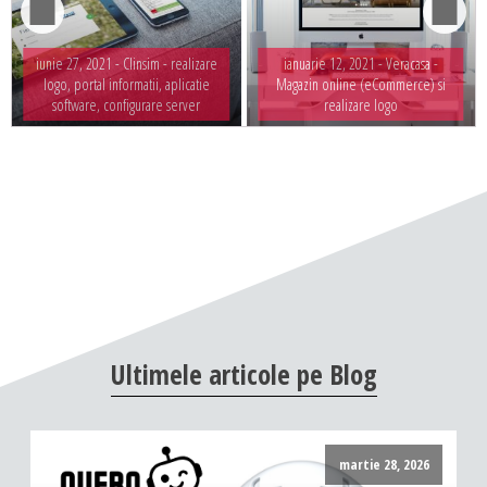
iunie 27, 2021 -
Clinsim - realizare
ianuarie 12, 2021 -
Veracasa -
logo, portal informatii, aplicatie
Magazin online (eCommerce) si
software, configurare server
realizare logo
Ultimele
articole
pe
Blog
martie 28, 2026