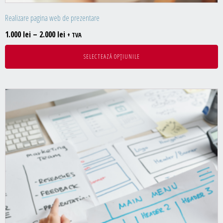
Realizare pagina web de prezentare
Interval
1.000
lei
–
2.000
lei
+ TVA
de
SELECTEAZĂ OPȚIUNILE
prețuri:
1.000 lei
până
la
2.000 lei