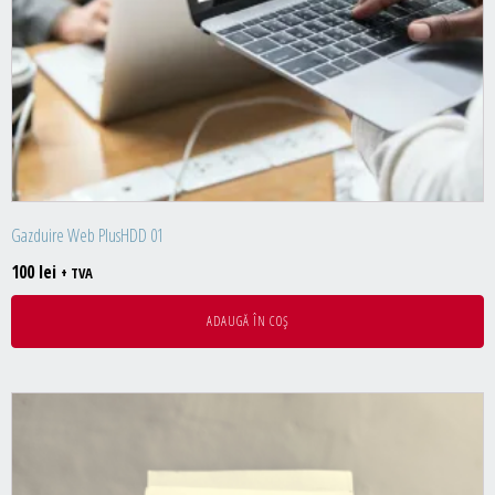
DESIGN & PRINTING
Identitate vizuala, imagine
Grafica publicitara
Grafica pentru print
Fotografie digitala
Gazduire Web PlusHDD 01
100
lei
+ TVA
ADAUGĂ ÎN COȘ