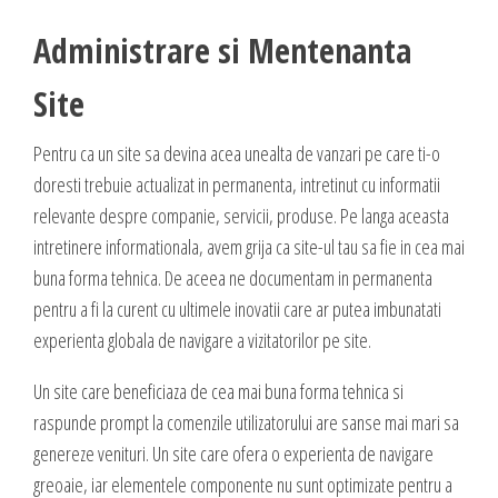
Blog
Administrare si Mentenanta Site
Administrare si Mentenanta
Comunicate de presa
Administrare server
Contact
Site
Implementare plata card
Servicii backup
Pentru ca un site sa devina acea unealta de vanzari pe care ti-o
DESPRE NOI
SMS gateway
doresti trebuie actualizat in permanenta, intretinut cu informatii
Daca te gandesti la o afacere online, ai o idee geniala,
relevante despre companie, servicii, produse. Pe langa aceasta
noi te ajutam sa o pui in practica, sa o dezvolti,
intretinere informationala, avem grija ca site-ul tau sa fie in cea mai
GAZDUIRE & DOMENII
oferindu-ti servicii web complete.
buna forma tehnica. De aceea ne documentam in permanenta
Inregistrari, Rezervari domenii
pentru a fi la curent cu ultimele inovatii care ar putea imbunatati
Experienta acumulata de-a lungul anilor in care ne-am dezvoltat cot la
experienta globala de navigare a vizitatorilor pe site.
Gazduire Web (web site + email)
cot cu internetul am dezvoltat sute de site-uri cu cele mai variate
Gazduire eMail (doar email)
profiluri, ne-a oferit un simt fin in ceea ce priveste lansarea si
Un site care beneficiaza de cea mai buna forma tehnica si
dezvoltarea unei afaceri online, asa ca, odata ce ne prezinti ideea si
Servere VPS
raspunde prompt la comenzile utilizatorului are sanse mai mari sa
viziunea ta, putem sa dezvoltam, sa sugeram imbunatatiri, sa
Administrare server
genereze venituri. Un site care ofera o experienta de navigare
propunem detalii care probabil ti-au scapat, sa cream un plus de
greoaie, iar elementele componente nu sunt optimizate pentru a