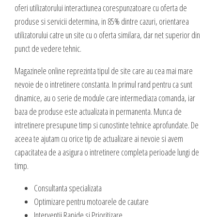
valoare produselor sau serviciilor cu care vii in fata clientilor tai.
oferi utilizatorului interactiunea corespunzatoare cu oferta de
INTERNET MARKETING
produse si servicii determina, in 85% dintre cazuri, orientarea
Servicii SEO
utilizatorului catre un site cu o oferta similara, dar net superior din
punct de vedere tehnic.
Publicitate Online
CONTACT
Administrare campanii Google AdWords
Magazinele online reprezinta tipul de site care au cea mai mare
Dow Media - Timisoara
Redactare articole
nevoie de o intretinere constanta. In primul rand pentru ca sunt
Strada. Johann Heinrich Pestalozzi, Nr. 3-5
Clipuri video promovare
dinamice, au o serie de module care intermediaza comanda, iar
Romania, Timisoara
E-mail marketing
baza de produse este actualizata in permanenta. Munca de
intretinere presupune timp si cunostinte tehnice aprofundate. De
Realizare / Administrare pagina Facebook
0356 44 24 24
aceea te ajutam cu orice tip de actualizare ai nevoie si avem
Servicii Copywriting
capacitatea de a asigura o intretinere completa perioade lungi de
Dow Media Consulting - Bucuresti
Servicii PR
timp.
Spl. Independentei, Nr. 273
Campanii integrate
Bucuresti, Sector 6
Consultanta specializata
Corporate blogging
Optimizare pentru motoarele de cautare
021 310 72 37
Interventii Rapide si Prioritizare