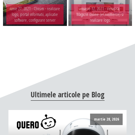
iunie 27, 2021 -
Clinsim - realizare
ianuarie 12, 2021 -
Veracasa -
logo, portal informatii, aplicatie
Magazin online (eCommerce) si
software, configurare server
realizare logo
Ultimele
articole
pe
Blog
martie 28, 2026