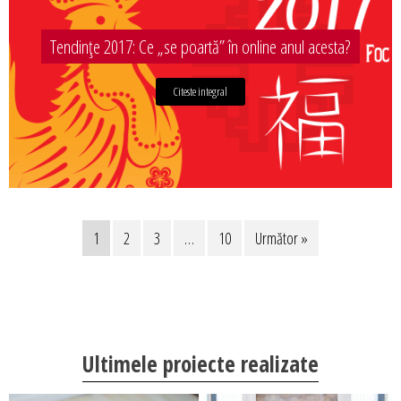
Tendințe 2017: Ce „se poartă” în online anul acesta?
Citeste integral
1
2
3
…
10
Următor »
Ultimele proiecte realizate