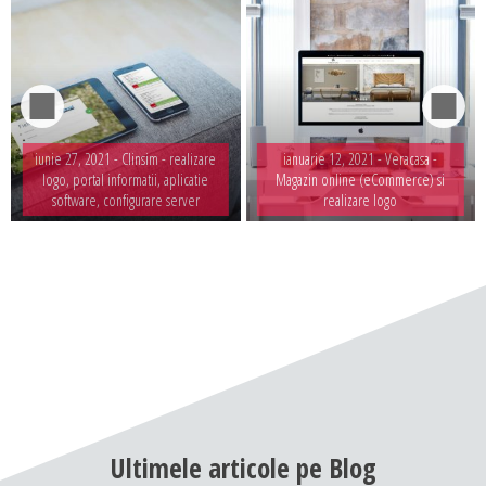
iunie 27, 2021 -
Clinsim - realizare
ianuarie 12, 2021 -
Veracasa -
logo, portal informatii, aplicatie
Magazin online (eCommerce) si
software, configurare server
realizare logo
Ultimele
articole
pe
Blog