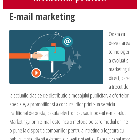
Blog
Administrare si Mentenanta Site
Comunicate de presa
E-mail marketing
Administrare server
Contact
Implementare plata card
Odata cu
Servicii backup
dezvoltarea
DESPRE NOI
SMS gateway
tehnologiei
Daca te gandesti la o afacere online, ai o idee geniala,
a evoluat si
noi te ajutam sa o pui in practica, sa o dezvolti,
marketingul
GAZDUIRE & DOMENII
oferindu-ti servicii web complete.
direct, care
Inregistrari, Rezervari domenii
a trecut de
Experienta acumulata de-a lungul anilor in care ne-am dezvoltat cot la
la actiunile clasice de distributie a mesajului publicitar, a ofertelor
Gazduire Web (web site + email)
cot cu internetul am dezvoltat sute de site-uri cu cele mai variate
speciale, a promotiilor si a concursurilor printr-un serviciu
Gazduire eMail (doar email)
profiluri, ne-a oferit un simt fin in ceea ce priveste lansarea si
traditional de posta, casuta electronica, sau inbox-ul e-mail-ului.
dezvoltarea unei afaceri online, asa ca, odata ce ne prezinti ideea si
Servere VPS
Marketingul prin e-mail este inca o metoda pe care mediul online
viziunea ta, putem sa dezvoltam, sa sugeram imbunatatiri, sa
Administrare server
o pune la dispozitia companiilor pentru a intretine o legatura cu
propunem detalii care probabil ti-au scapat, sa cream un plus de
publicul tinta, clienti existenti si clienti potentiali. Este un canal usor