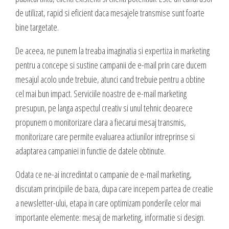
valoare produselor sau serviciilor cu care vii in fata clientilor tai.
INTERNET MARKETING
de utilizat, rapid si eficient daca mesajele transmise sunt foarte
bine targetate.
Servicii SEO
De aceea, ne punem la treaba imaginatia si expertiza in marketing
Publicitate Online
CONTACT
pentru a concepe si sustine campanii de e-mail prin care ducem
Administrare campanii Google AdWords
mesajul acolo unde trebuie, atunci cand trebuie pentru a obtine
Dow Media - Timisoara
Redactare articole
cel mai bun impact. Serviciile noastre de e-mail marketing
Strada. Johann Heinrich Pestalozzi, Nr. 3-5
Clipuri video promovare
presupun, pe langa aspectul creativ si unul tehnic deoarece
Romania, Timisoara
E-mail marketing
propunem o monitorizare clara a fiecarui mesaj transmis,
Realizare / Administrare pagina Facebook
monitorizare care permite evaluarea actiunilor intreprinse si
0356 44 24 24
Servicii Copywriting
adaptarea campaniei in functie de datele obtinute.
Dow Media Consulting - Bucuresti
Servicii PR
Odata ce ne-ai incredintat o campanie de e-mail marketing,
Spl. Independentei, Nr. 273
Campanii integrate
discutam principiile de baza, dupa care incepem partea de creatie
Bucuresti, Sector 6
Corporate blogging
a newsletter-ului, etapa in care optimizam ponderile celor mai
importante elemente: mesaj de marketing, informatie si design.
021 310 72 37