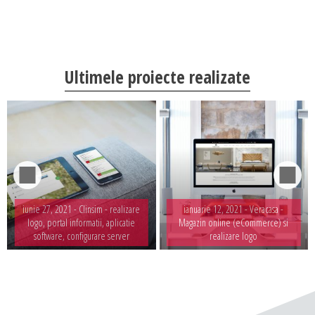
DESIGN & PRINTING
Identitate vizuala, imagine
Grafica publicitara
Ultimele proiecte realizate
Grafica pentru print
Fotografie digitala
iunie 27, 2021 -
Clinsim - realizare
ianuarie 12, 2021 -
Veracasa -
logo, portal informatii, aplicatie
Magazin online (eCommerce) si
software, configurare server
realizare logo