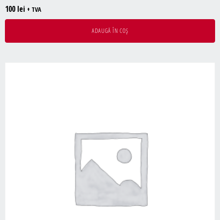
100
lei
+ TVA
ADAUGĂ ÎN COȘ