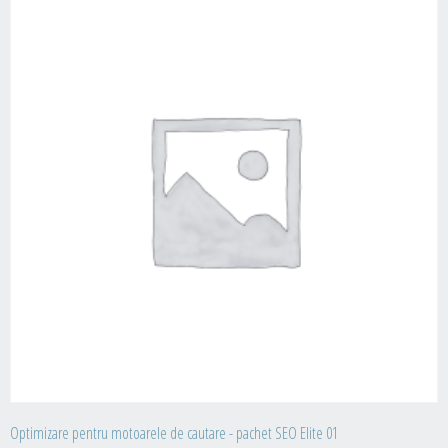
Optimizare pentru motoarele de cautare - pachet SEO Elite 01