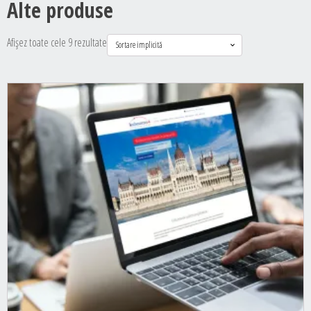
Alte produse
site-
uri
1
Afișez toate cele 9 rezultate
an