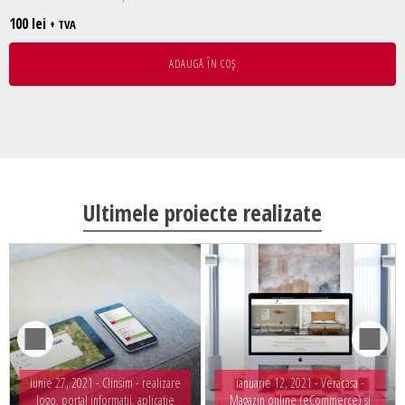
100
lei
+ TVA
ADAUGĂ ÎN COȘ
Ultimele proiecte realizate
iunie 27, 2021 -
Clinsim - realizare
ianuarie 12, 2021 -
Veracasa -
logo, portal informatii, aplicatie
Magazin online (eCommerce) si