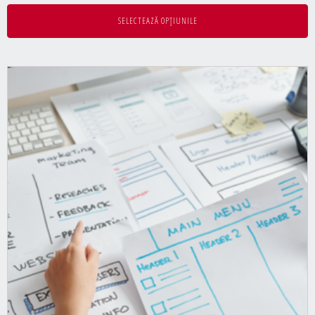
de
SELECTEAZĂ OPȚIUNILE
prețuri:
1.000 lei
până
la
2.000 lei