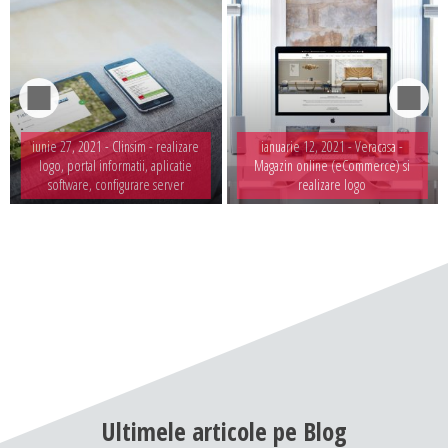
iunie 27, 2021 -
Clinsim - realizare
ianuarie 12, 2021 -
Veracasa -
logo, portal informatii, aplicatie
Magazin online (eCommerce) si
software, configurare server
realizare logo
Ultimele
articole
pe
Blog