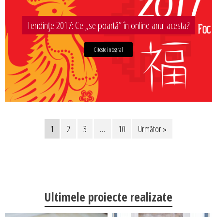
Tendințe 2017: Ce „se poartă” în online anul acesta?
Citeste integral
1
2
3
…
10
Următor »
Ultimele proiecte realizate