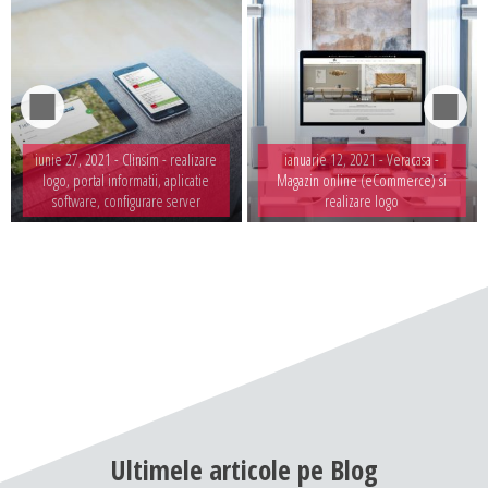
iunie 27, 2021 -
Clinsim - realizare
ianuarie 12, 2021 -
Veracasa -
logo, portal informatii, aplicatie
Magazin online (eCommerce) si
software, configurare server
realizare logo
Ultimele
articole
pe
Blog