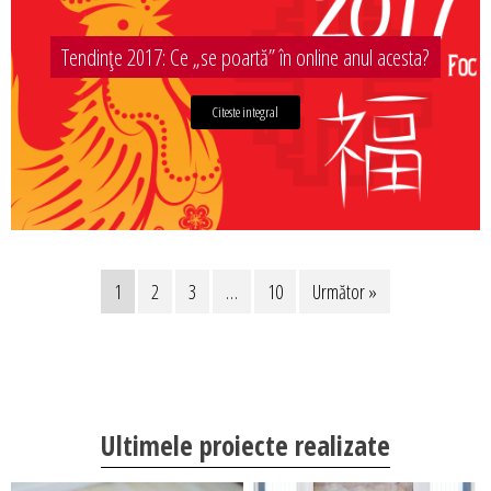
Tendințe 2017: Ce „se poartă” în online anul acesta?
Citeste integral
1
2
3
…
10
Următor »
Ultimele proiecte realizate