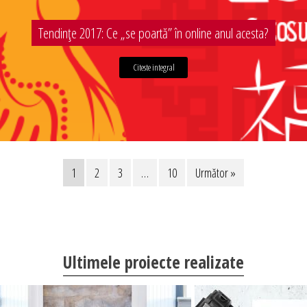
Tendințe 2017: Ce „se poartă” în online anul acesta?
Citeste integral
1
2
3
…
10
Următor »
Ultimele proiecte realizate