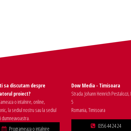
ti sa discutam despre
Dow Media - Timisoara
torul proiect?
Strada. Johann Heinrich Pestalozzi, 
ameaza o intalnire, online,
5
onic, la sediul nostru sau la sediul
Romania, Timisoara
ei dumneavoastra.
0356 44 24 24
Programeaza o intalnire