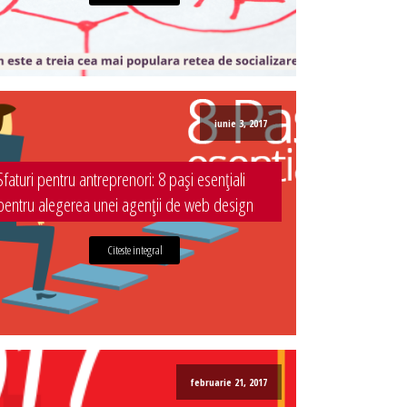
iunie 3, 2017
Sfaturi pentru antreprenori: 8 pași esențiali
pentru alegerea unei agenții de web design
Citeste integral
februarie 21, 2017