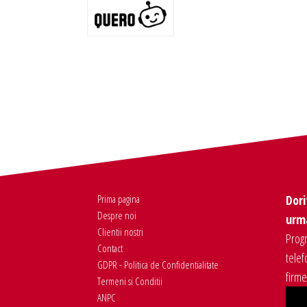
Prima pagina
Dori
Despre noi
urma
Clientii nostri
Progr
Contact
telef
GDPR - Politica de Confidentialitate
firm
Termeni si Conditii
ANPC