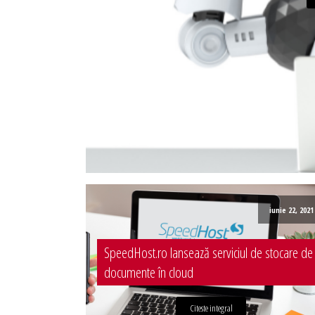
Administrare server
Implementare plata card
Servicii backup
SMS gateway
iunie 22, 2021
SpeedHost.ro lansează serviciul de stocare de
documente în cloud
Citeste integral