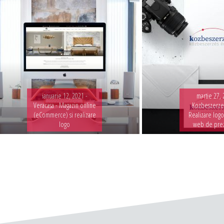
ianuarie 12, 2021 -
martie 27, 
Veracasa - Magazin online
Kozbeszerzes
(eCommerce) si realizare
Realizare logo
logo
web de pre