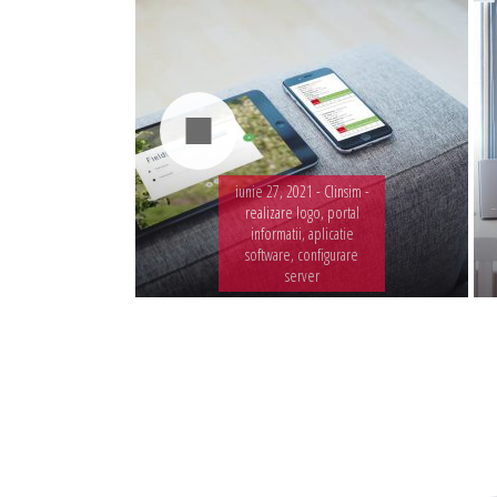
iunie 27, 2021 -
Clinsim -
realizare logo, portal
informatii, aplicatie
software, configurare
server