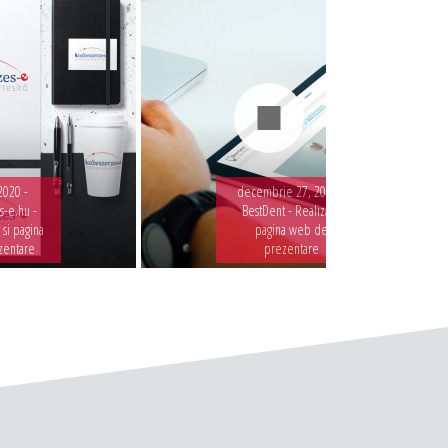
2020 -
decembrie 27, 2019 -
-e.hu -
BestDent - Realizare
 si pagina
pagina web de
zentare
prezentare