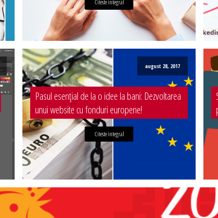
Citeste integral
august 28, 2017
Pasul esențial de la o idee la bani: Dezvoltarea
unui website cu fonduri europene!
Citeste integral