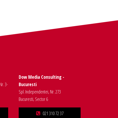
Dow Media Consulting -
Nr. 3-
Bucuresti
Spl. Independentei, Nr. 273
Bucuresti, Sector 6
021 310 72 37