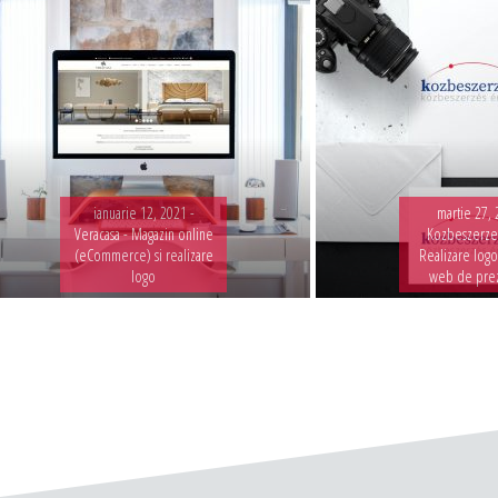
ianuarie 12, 2021 -
martie 27, 
Veracasa - Magazin online
Kozbeszerzes
(eCommerce) si realizare
Realizare logo
logo
web de pre