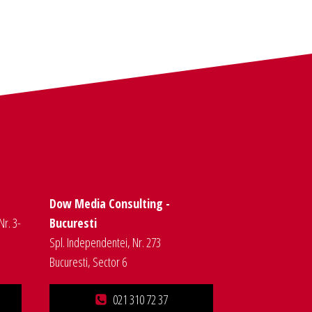
Dow Media Consulting -
Nr. 3-
Bucuresti
Spl. Independentei, Nr. 273
Bucuresti, Sector 6
021 310 72 37