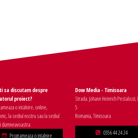
ti sa discutam despre
Dow Media - Timisoara
torul proiect?
Strada. Johann Heinrich Pestalozzi, 
ameaza o intalnire, online,
5
onic, la sediul nostru sau la sediul
Romania, Timisoara
ei dumneavoastra.
0356 44 24 24
Programeaza o intalnire