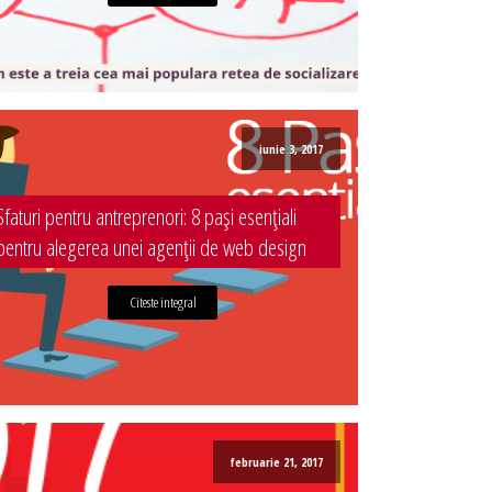
iunie 3, 2017
Sfaturi pentru antreprenori: 8 pași esențiali
pentru alegerea unei agenții de web design
Citeste integral
februarie 21, 2017