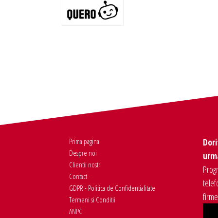
Prima pagina
Dori
Despre noi
urma
Clientii nostri
Progr
Contact
telef
GDPR - Politica de Confidentialitate
firm
Termeni si Conditii
ANPC