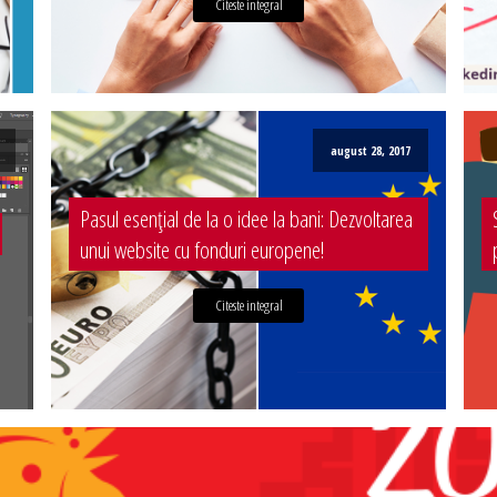
Citeste integral
august 28, 2017
Pasul esențial de la o idee la bani: Dezvoltarea
unui website cu fonduri europene!
Citeste integral