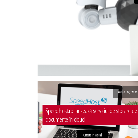
Administrare server
Implementare plata card
Servicii backup
SMS gateway
iunie 22, 2021
SpeedHost.ro lansează serviciul de stocare de
documente în cloud
Citeste integral