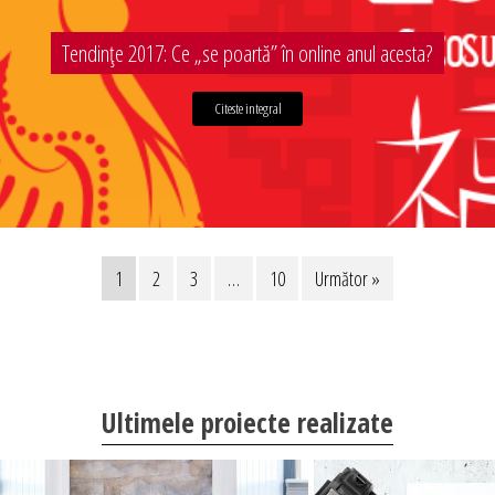
Tendințe 2017: Ce „se poartă” în online anul acesta?
Citeste integral
1
2
3
…
10
Următor »
Ultimele proiecte realizate