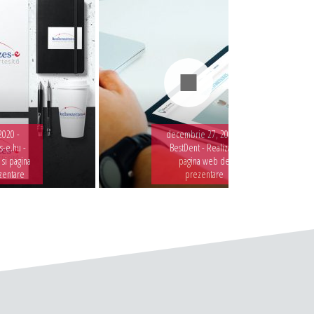
2020 -
decembrie 27, 2019 -
-e.hu -
BestDent - Realizare
 si pagina
pagina web de
zentare
prezentare