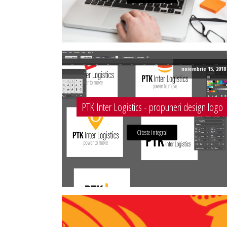
noiembrie 15, 2018
PTK Inter Logistics - propuneri design logo
Citeste integral