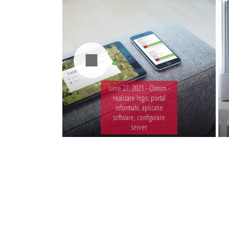
iunie 27, 2021 -
Clinsim -
realizare logo, portal
informatii, aplicatie
software, configurare
server