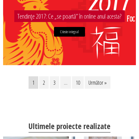
Tendințe 2017: Ce „se poartă” în online anul acesta?
Citeste integral
1
2
3
…
10
Următor »
Ultimele proiecte realizate