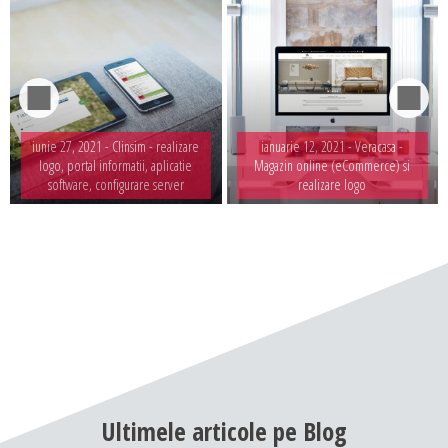
iunie 27, 2021 -
Clinsim - realizare
ianuarie 12, 2021 -
Veracasa -
logo, portal informatii, aplicatie
Magazin online (eCommerce) si
software, configurare server
realizare logo
Ultimele
articole
pe
Blog