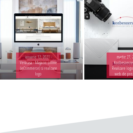
ianuarie 12, 2021 -
martie 27, 
Veracasa - Magazin online
Kozbeszerzes
(eCommerce) si realizare
Realizare logo
logo
web de pre