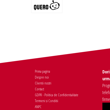
Prima pagina
Dori
Despre noi
urma
Clientii nostri
Progr
Contact
telef
GDPR - Politica de Confidentialitate
firm
Termeni si Conditii
ANPC