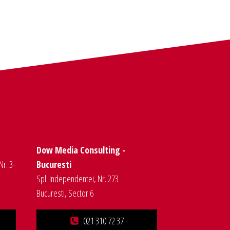
Dow Media Consulting -
Nr. 3-
Bucuresti
Spl. Independentei, Nr. 273
Bucuresti, Sector 6
021 310 72 37