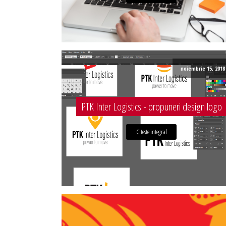
noiembrie 15, 2018
PTK Inter Logistics - propuneri design logo
Citeste integral