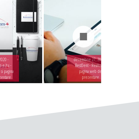
2020 -
decembrie 27, 2019 -
-e.hu -
BestDent - Realizare
 si pagina
pagina web de
zentare
prezentare