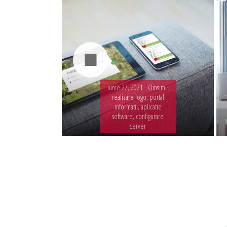
iunie 27, 2021 -
Clinsim -
realizare logo, portal
informatii, aplicatie
software, configurare
server