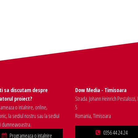
ti sa discutam despre
Dow Media - Timisoara
torul proiect?
Strada. Johann Heinrich Pestalozzi, 
ameaza o intalnire, online,
5
onic, la sediul nostru sau la sediul
Romania, Timisoara
ei dumneavoastra.
0356 44 24 24
Programeaza o intalnire