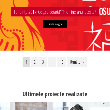
Tendințe 2017: Ce „se poartă” în online anul acesta?
Citeste integral
1
2
3
…
10
Următor »
Ultimele proiecte realizate