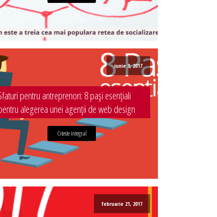
iunie 3, 2017
Sfaturi pentru antreprenori: 8 pași esențiali
pentru alegerea unei agenții de web design
Citeste integral
februarie 21, 2017