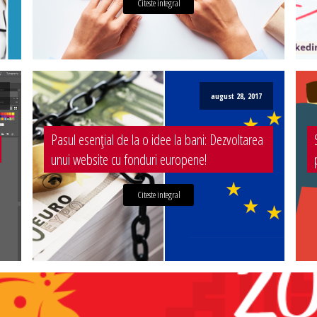
Citeste integral
august 28, 2017
Pasul esențial de la o idee la bani: Dezvoltarea
unui website cu fonduri europene!
Citeste integral