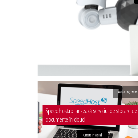
Administrare server
Implementare plata card
Servicii backup
SMS gateway
iunie 22, 2021
SpeedHost.ro lansează serviciul de stocare de
documente în cloud
Citeste integral