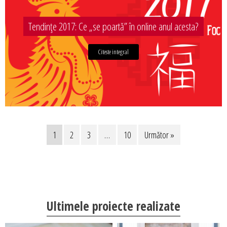
Tendințe 2017: Ce „se poartă” în online anul acesta?
Citeste integral
1
2
3
…
10
Următor »
Ultimele proiecte realizate