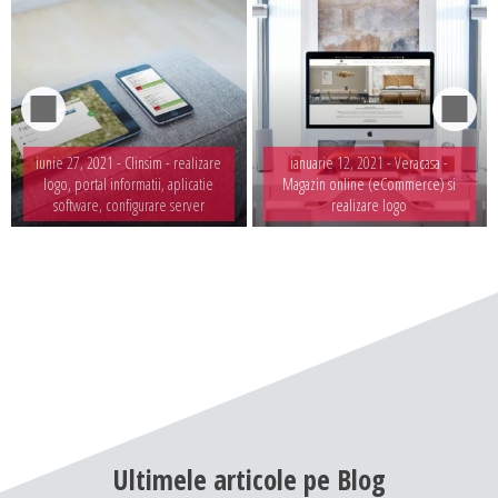
iunie 27, 2021 -
Clinsim - realizare
ianuarie 12, 2021 -
Veracasa -
logo, portal informatii, aplicatie
Magazin online (eCommerce) si
software, configurare server
realizare logo
Ultimele
articole
pe
Blog