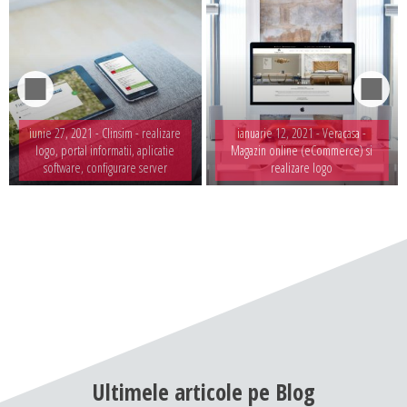
iunie 27, 2021 -
Clinsim - realizare
ianuarie 12, 2021 -
Veracasa -
logo, portal informatii, aplicatie
Magazin online (eCommerce) si
software, configurare server
realizare logo
Ultimele
articole
pe
Blog