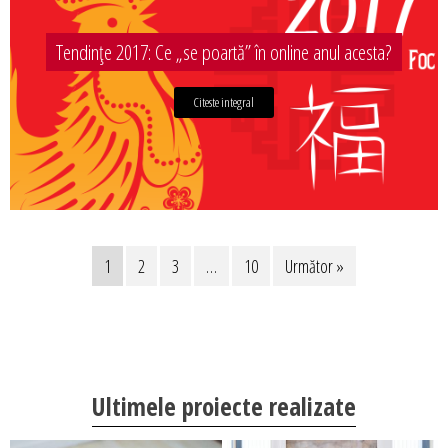
Tendințe 2017: Ce „se poartă” în online anul acesta?
Citeste integral
1
2
3
…
10
Următor »
Ultimele proiecte realizate