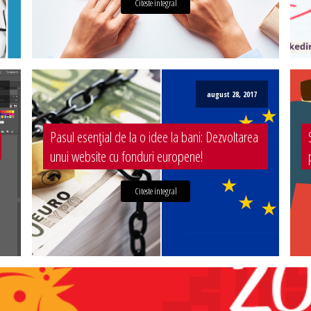
Citeste integral
august 28, 2017
Pasul esențial de la o idee la bani: Dezvoltarea
unui website cu fonduri europene!
Citeste integral