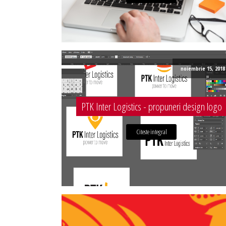
noiembrie 15, 2018
PTK Inter Logistics - propuneri design logo
Citeste integral