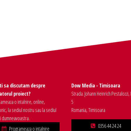
ti sa discutam despre
Dow Media - Timisoara
torul proiect?
Strada. Johann Heinrich Pestalozzi, 
ameaza o intalnire, online,
5
onic, la sediul nostru sau la sediul
Romania, Timisoara
ei dumneavoastra.
0356 44 24 24
Programeaza o intalnire