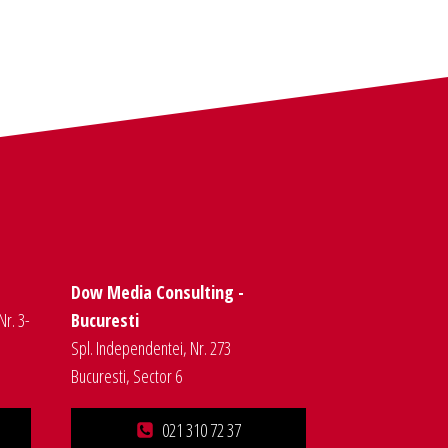
Dow Media Consulting -
Nr. 3-
Bucuresti
Spl. Independentei, Nr. 273
Bucuresti, Sector 6
021 310 72 37