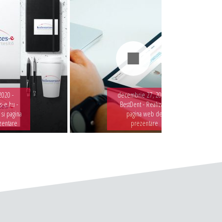
2020 -
decembrie 27, 2019 -
-e.hu -
BestDent - Realizare
 si pagina
pagina web de
zentare
prezentare