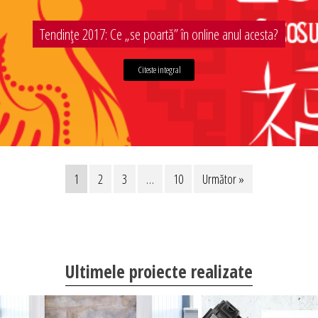
Tendințe 2017: Ce „se poartă” în online anul acesta?
Citeste integral
1
2
3
…
10
Următor »
Ultimele proiecte realizate