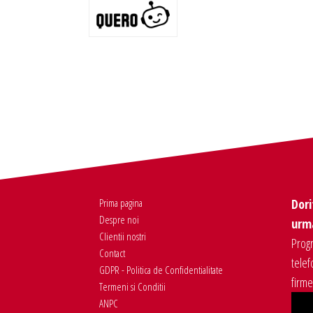
Prima pagina
Dori
Despre noi
urma
Clientii nostri
Progr
Contact
telef
GDPR - Politica de Confidentialitate
firm
Termeni si Conditii
ANPC