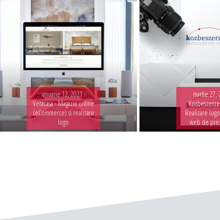
ianuarie 12, 2021 -
martie 27, 
Veracasa - Magazin online
Kozbeszerzes
(eCommerce) si realizare
Realizare logo
logo
web de pre