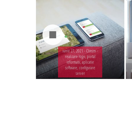
iunie 27, 2021 -
Clinsim -
realizare logo, portal
informatii, aplicatie
software, configurare
server