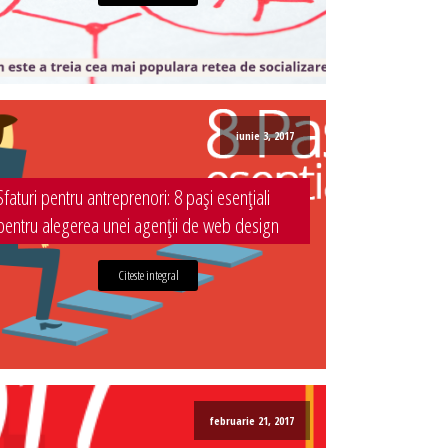
iunie 3, 2017
Sfaturi pentru antreprenori: 8 pași esențiali
pentru alegerea unei agenții de web design
Citeste integral
februarie 21, 2017