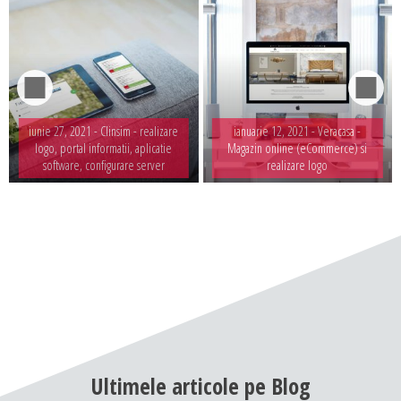
iunie 27, 2021 -
Clinsim - realizare
ianuarie 12, 2021 -
Veracasa -
logo, portal informatii, aplicatie
Magazin online (eCommerce) si
software, configurare server
realizare logo
Ultimele
articole
pe
Blog