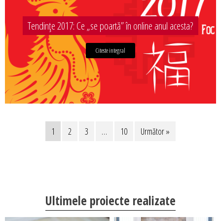
Tendințe 2017: Ce „se poartă” în online anul acesta?
Citeste integral
1
2
3
…
10
Următor »
Ultimele proiecte realizate