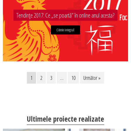
Tendințe 2017: Ce „se poartă” în online anul acesta?
Citeste integral
1
2
3
…
10
Următor »
Ultimele proiecte realizate