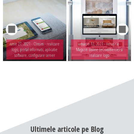
iunie 27, 2021 -
Clinsim - realizare
ianuarie 12, 2021 -
Veracasa -
logo, portal informatii, aplicatie
Magazin online (eCommerce) si
software, configurare server
realizare logo
Ultimele
articole
pe
Blog