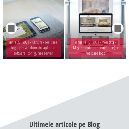
iunie 27, 2021 -
Clinsim - realizare
ianuarie 12, 2021 -
Veracasa -
logo, portal informatii, aplicatie
Magazin online (eCommerce) si
software, configurare server
realizare logo
Ultimele
articole
pe
Blog