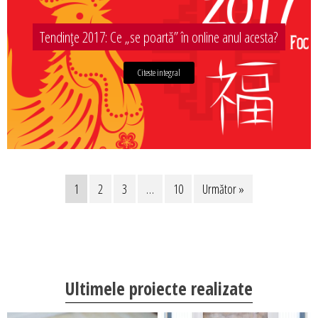
Tendințe 2017: Ce „se poartă” în online anul acesta?
Citeste integral
1
2
3
…
10
Următor »
Ultimele proiecte realizate