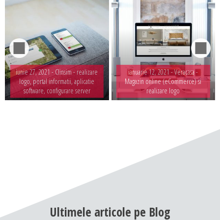
iunie 27, 2021 -
Clinsim - realizare
ianuarie 12, 2021 -
Veracasa -
logo, portal informatii, aplicatie
Magazin online (eCommerce) si
software, configurare server
realizare logo
Ultimele
articole
pe
Blog