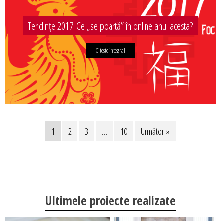
Tendințe 2017: Ce „se poartă” în online anul acesta?
Citeste integral
1
2
3
…
10
Următor »
Ultimele proiecte realizate