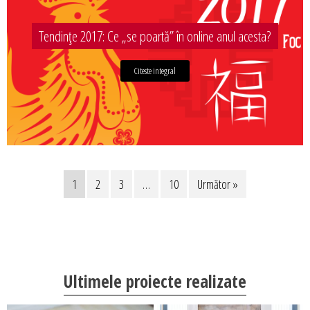
Tendințe 2017: Ce „se poartă” în online anul acesta?
Citeste integral
1
2
3
…
10
Următor »
Ultimele proiecte realizate