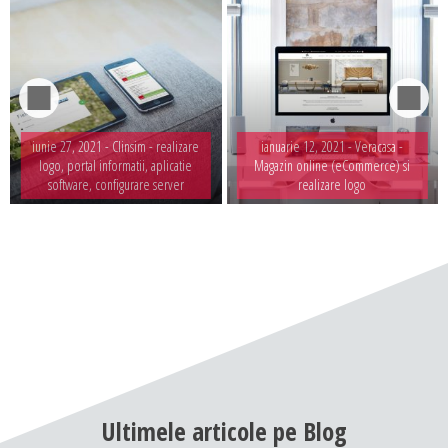
iunie 27, 2021 -
Clinsim - realizare
ianuarie 12, 2021 -
Veracasa -
logo, portal informatii, aplicatie
Magazin online (eCommerce) si
software, configurare server
realizare logo
Ultimele
articole
pe
Blog