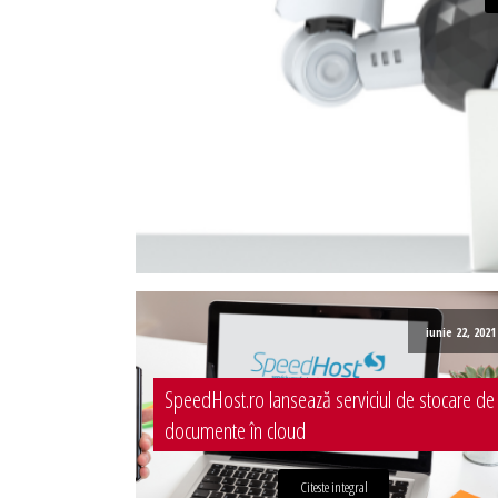
Administrare server
Implementare plata card
Servicii backup
SMS gateway
iunie 22, 2021
SpeedHost.ro lansează serviciul de stocare de
documente în cloud
Citeste integral