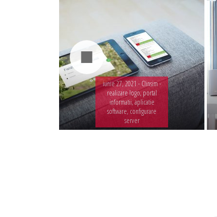
iunie 27, 2021 -
Clinsim -
realizare logo, portal
informatii, aplicatie
software, configurare
server