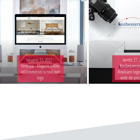
ianuarie 12, 2021 -
martie 27, 
Veracasa - Magazin online
Kozbeszerzes
(eCommerce) si realizare
Realizare logo
logo
web de pre