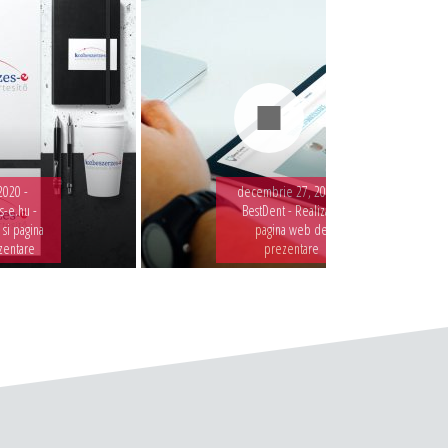
2020 -
decembrie 27, 2019 -
-e.hu -
BestDent - Realizare
 si pagina
pagina web de
zentare
prezentare