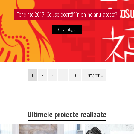
Tendințe 2017: Ce „se poartă” în online anul acesta?
Citeste integral
1
2
3
…
10
Următor »
Ultimele proiecte realizate