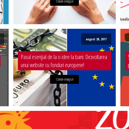
Citeste integral
august 28, 2017
Pasul esențial de la o idee la bani: Dezvoltarea
unui website cu fonduri europene!
Citeste integral