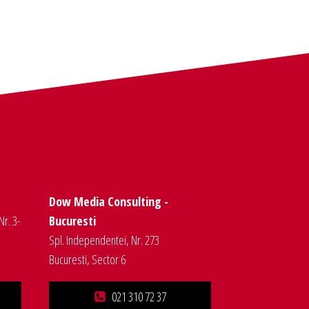
Dow Media Consulting -
Nr. 3-
Bucuresti
Spl. Independentei, Nr. 273
Bucuresti, Sector 6
021 310 72 37