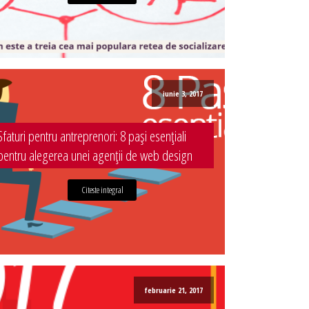
iunie 3, 2017
Sfaturi pentru antreprenori: 8 pași esențiali
pentru alegerea unei agenții de web design
Citeste integral
februarie 21, 2017