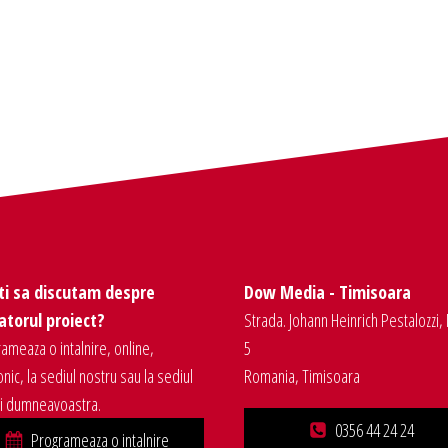
ti sa discutam despre
Dow Media - Timisoara
torul proiect?
Strada. Johann Heinrich Pestalozzi, 
ameaza o intalnire, online,
5
onic, la sediul nostru sau la sediul
Romania, Timisoara
ei dumneavoastra.
0356 44 24 24
Programeaza o intalnire