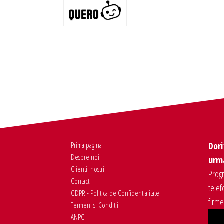
Prima pagina
Dori
Despre noi
urma
Clientii nostri
Progr
Contact
telef
GDPR - Politica de Confidentialitate
firm
Termeni si Conditii
ANPC