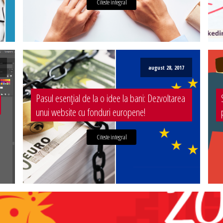
Citeste integral
august 28, 2017
Pasul esențial de la o idee la bani: Dezvoltarea
unui website cu fonduri europene!
Citeste integral