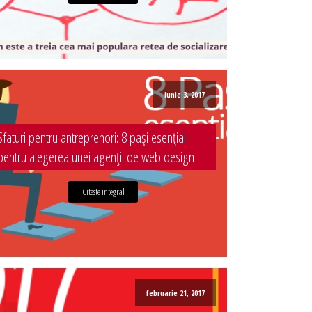
iunie 3, 2017
Sfaturi pentru antreprenori: 8 pași esențiali
pentru alegerea unei agenții de web design
Citeste integral
februarie 21, 2017