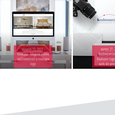
ianuarie 12, 2021 -
martie 27, 
Veracasa - Magazin online
Kozbeszerzes
(eCommerce) si realizare
Realizare logo
logo
web de pre