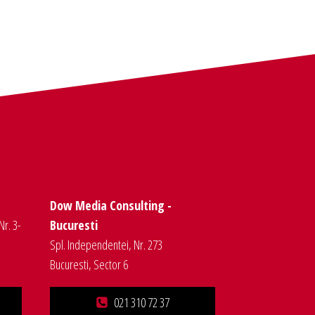
Dow Media Consulting -
Nr. 3-
Bucuresti
Spl. Independentei, Nr. 273
Bucuresti, Sector 6
021 310 72 37