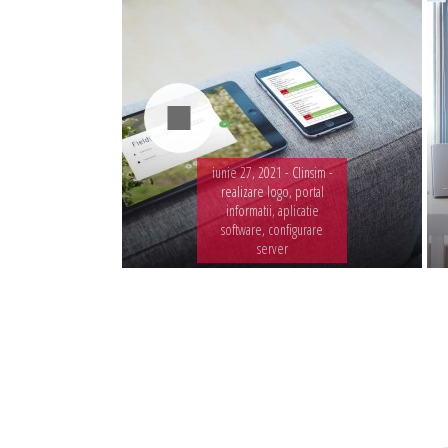
iunie 27, 2021 -
Clinsim -
realizare logo, portal
informatii, aplicatie
software, configurare
server