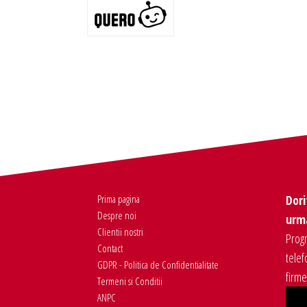
Prima pagina
Dori
Despre noi
urma
Clientii nostri
Progr
Contact
telef
GDPR - Politica de Confidentialitate
firm
Termeni si Conditii
ANPC