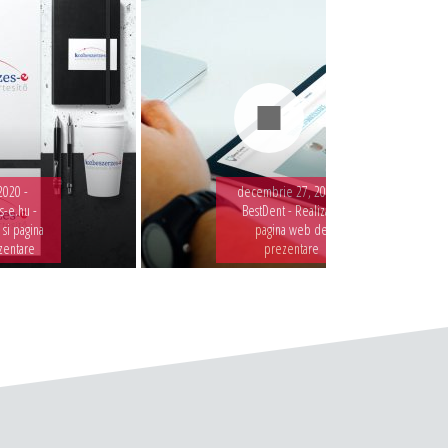
2020 -
decembrie 27, 2019 -
-e.hu -
BestDent - Realizare
 si pagina
pagina web de
zentare
prezentare