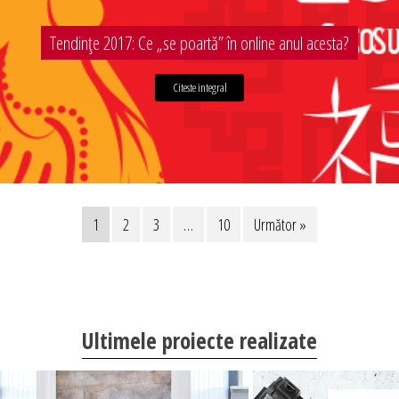
Tendințe 2017: Ce „se poartă” în online anul acesta?
Citeste integral
1
2
3
…
10
Următor »
Ultimele proiecte realizate