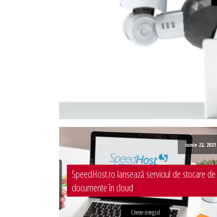
Administrare server
Implementare plata card
Servicii backup
SMS gateway
iunie 22, 2021
SpeedHost.ro lansează serviciul de stocare de
documente în cloud
Citeste integral