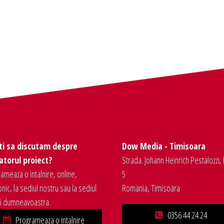
ti sa discutam despre
Dow Media - Timisoara
torul proiect?
Strada. Johann Heinrich Pestalozzi, 
ameaza o intalnire, online,
5
onic, la sediul nostru sau la sediul
Romania, Timisoara
ei dumneavoastra.
0356 44 24 24
Programeaza o intalnire