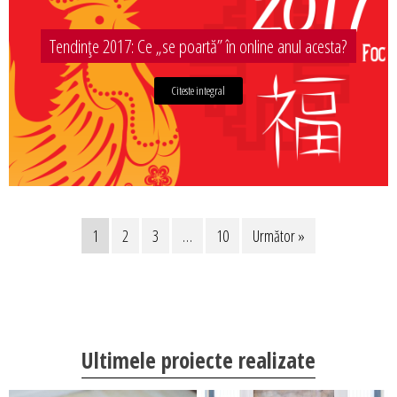
Tendințe 2017: Ce „se poartă” în online anul acesta?
Citeste integral
1
2
3
…
10
Următor »
Ultimele proiecte realizate