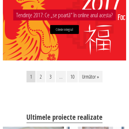
Tendințe 2017: Ce „se poartă” în online anul acesta?
Citeste integral
1
2
3
…
10
Următor »
Ultimele proiecte realizate