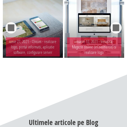
iunie 27, 2021 -
Clinsim - realizare
ianuarie 12, 2021 -
Veracasa -
logo, portal informatii, aplicatie
Magazin online (eCommerce) si
software, configurare server
realizare logo
Ultimele
articole
pe
Blog