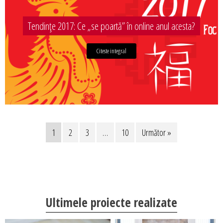
Tendințe 2017: Ce „se poartă” în online anul acesta?
Citeste integral
1
2
3
…
10
Următor »
Ultimele proiecte realizate