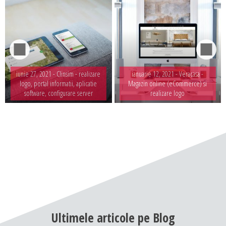
iunie 27, 2021 -
Clinsim - realizare
ianuarie 12, 2021 -
Veracasa -
logo, portal informatii, aplicatie
Magazin online (eCommerce) si
software, configurare server
realizare logo
Ultimele
articole
pe
Blog