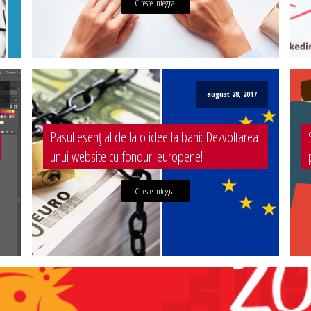
Citeste integral
august 28, 2017
Pasul esențial de la o idee la bani: Dezvoltarea
unui website cu fonduri europene!
Citeste integral