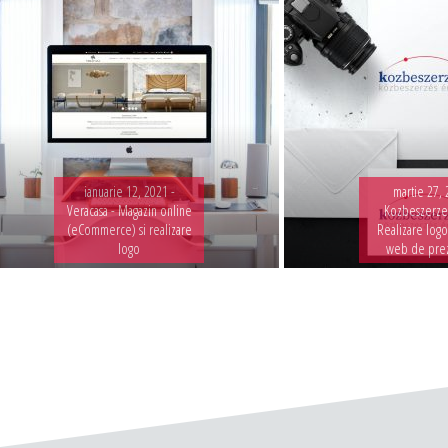
ianuarie 12, 2021 -
martie 27, 
Veracasa - Magazin online
Kozbeszerzes
(eCommerce) si realizare
Realizare logo
logo
web de pre