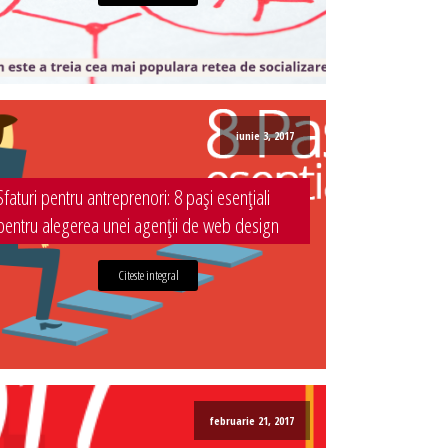
iunie 3, 2017
Sfaturi pentru antreprenori: 8 pași esențiali
pentru alegerea unei agenții de web design
Citeste integral
februarie 21, 2017