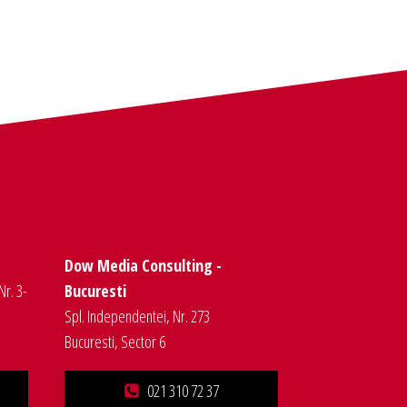
Dow Media Consulting -
Nr. 3-
Bucuresti
Spl. Independentei, Nr. 273
Bucuresti, Sector 6
021 310 72 37