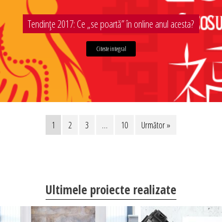
Tendințe 2017: Ce „se poartă” în online anul acesta?
Citeste integral
1
2
3
…
10
Următor »
Ultimele proiecte realizate