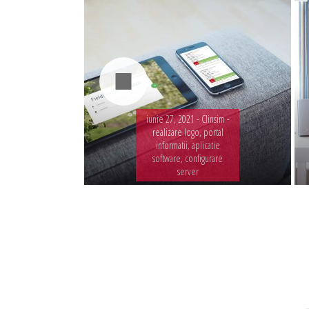
iunie 27, 2021 -
Clinsim -
realizare logo, portal
informatii, aplicatie
software, configurare
server