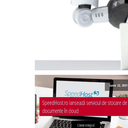
Administrare server
Implementare plata card
Servicii backup
SMS gateway
iunie 22, 2021
SpeedHost.ro lansează serviciul de stocare de
documente în cloud
Citeste integral