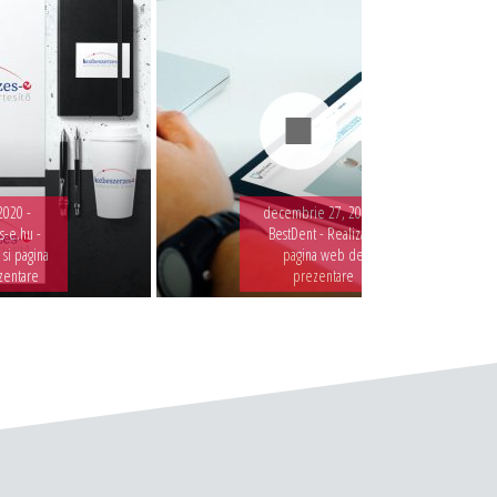
2020 -
decembrie 27, 2019 -
-e.hu -
BestDent - Realizare
 si pagina
pagina web de
zentare
prezentare