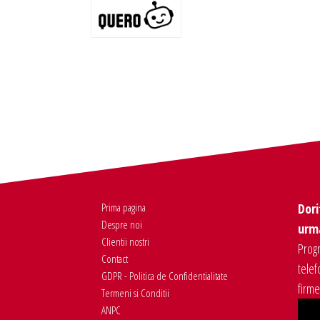
Prima pagina
Dori
Despre noi
urma
Clientii nostri
Progr
Contact
telef
GDPR - Politica de Confidentialitate
firm
Termeni si Conditii
ANPC