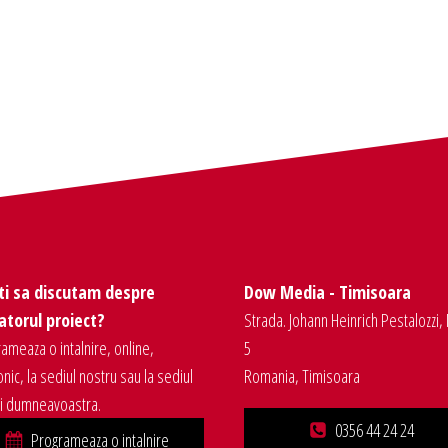
ti sa discutam despre
Dow Media - Timisoara
torul proiect?
Strada. Johann Heinrich Pestalozzi, 
ameaza o intalnire, online,
5
onic, la sediul nostru sau la sediul
Romania, Timisoara
ei dumneavoastra.
0356 44 24 24
Programeaza o intalnire