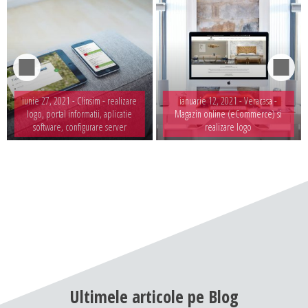
iunie 27, 2021 -
Clinsim - realizare
ianuarie 12, 2021 -
Veracasa -
logo, portal informatii, aplicatie
Magazin online (eCommerce) si
software, configurare server
realizare logo
Ultimele
articole
pe
Blog