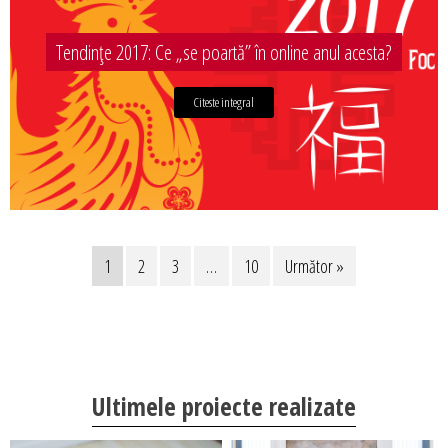
Tendințe 2017: Ce „se poartă” în online anul acesta?
Citeste integral
1
2
3
…
10
Următor »
Ultimele proiecte realizate