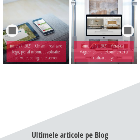
iunie 27, 2021 -
Clinsim - realizare
ianuarie 12, 2021 -
Veracasa -
logo, portal informatii, aplicatie
Magazin online (eCommerce) si
software, configurare server
realizare logo
Ultimele
articole
pe
Blog