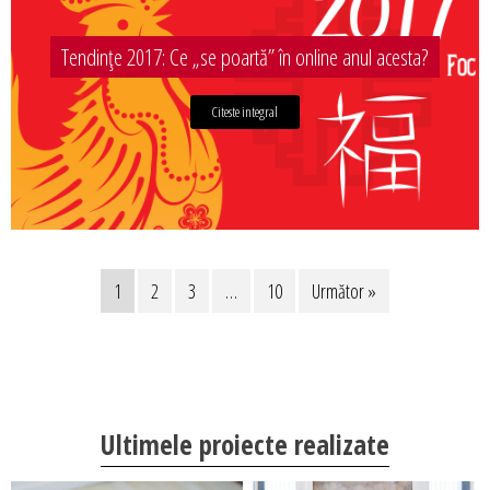
Tendințe 2017: Ce „se poartă” în online anul acesta?
Citeste integral
1
2
3
…
10
Următor »
Ultimele proiecte realizate