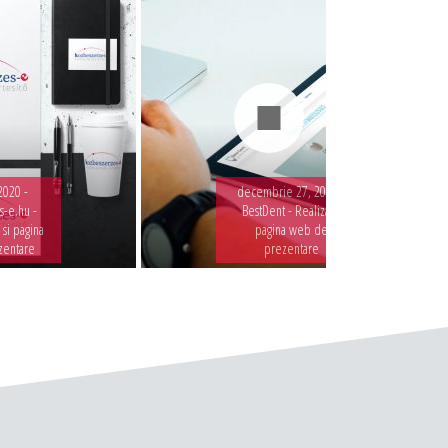
2020 -
decembrie 27, 2019 -
-e.hu -
BestDent - Realizare
 si pagina
pagina web de
zentare
prezentare