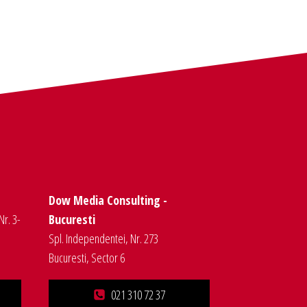
Dow Media Consulting -
Nr. 3-
Bucuresti
Spl. Independentei, Nr. 273
Bucuresti, Sector 6
021 310 72 37