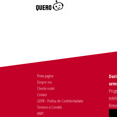
Prima pagina
Dori
Despre noi
urma
Clientii nostri
Progr
Contact
telef
GDPR - Politica de Confidentialitate
firm
Termeni si Conditii
ANPC