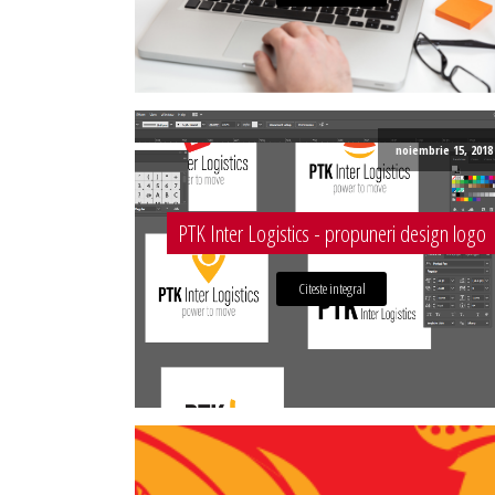
noiembrie 15, 2018
PTK Inter Logistics - propuneri design logo
Citeste integral