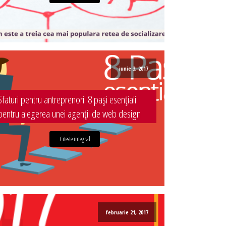
iunie 3, 2017
Sfaturi pentru antreprenori: 8 pași esențiali
pentru alegerea unei agenții de web design
Citeste integral
februarie 21, 2017