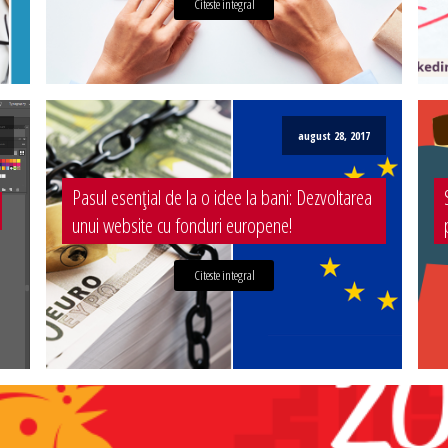
Citeste integral
august 28, 2017
Pasul esențial de la o idee la bani: Dezvoltarea
unui website cu fonduri europene!
Citeste integral