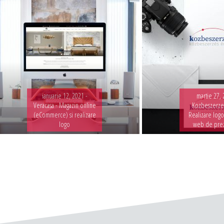
ianuarie 12, 2021 -
martie 27, 
Veracasa - Magazin online
Kozbeszerzes
(eCommerce) si realizare
Realizare logo
logo
web de pre