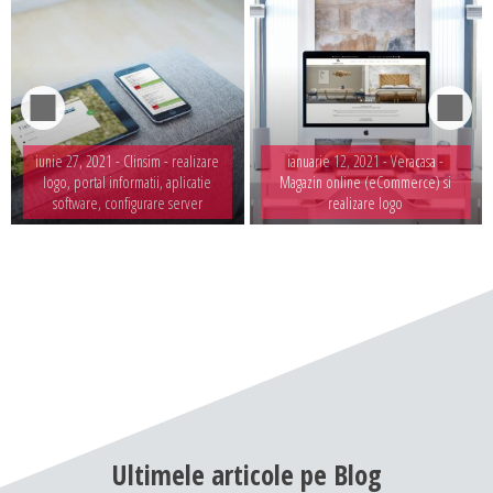
iunie 27, 2021 -
Clinsim - realizare
ianuarie 12, 2021 -
Veracasa -
logo, portal informatii, aplicatie
Magazin online (eCommerce) si
software, configurare server
realizare logo
Ultimele
articole
pe
Blog