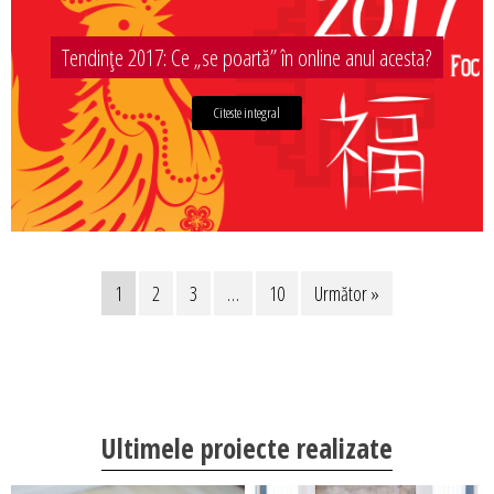
Tendințe 2017: Ce „se poartă” în online anul acesta?
Citeste integral
1
2
3
…
10
Următor »
Ultimele proiecte realizate