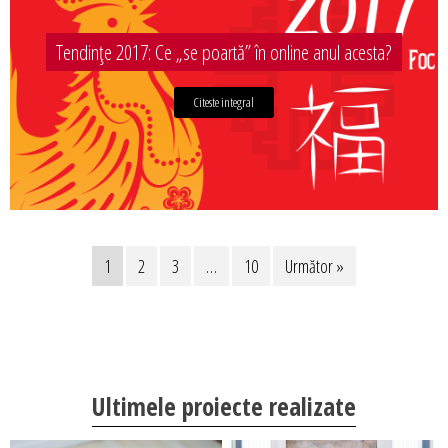
Tendințe 2017: Ce „se poartă” în online anul acesta?
Citeste integral
1
2
3
…
10
Următor »
Ultimele proiecte realizate