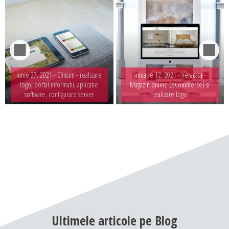
iunie 27, 2021 -
Clinsim - realizare
ianuarie 12, 2021 -
Veracasa -
logo, portal informatii, aplicatie
Magazin online (eCommerce) si
software, configurare server
realizare logo
Ultimele
articole
pe
Blog