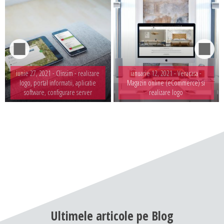
iunie 27, 2021 -
Clinsim - realizare
ianuarie 12, 2021 -
Veracasa -
logo, portal informatii, aplicatie
Magazin online (eCommerce) si
software, configurare server
realizare logo
Ultimele
articole
pe
Blog