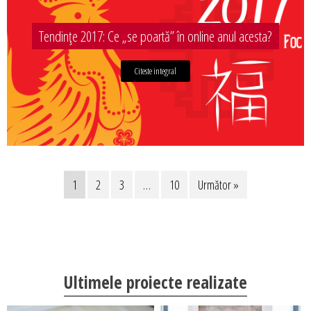
Tendințe 2017: Ce „se poartă” în online anul acesta?
Citeste integral
1
2
3
…
10
Următor »
Ultimele proiecte realizate