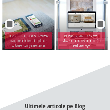
iunie 27, 2021 -
Clinsim - realizare
ianuarie 12, 2021 -
Veracasa -
logo, portal informatii, aplicatie
Magazin online (eCommerce) si
software, configurare server
realizare logo
Ultimele
articole
pe
Blog