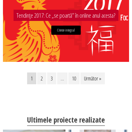
Tendințe 2017: Ce „se poartă” în online anul acesta?
Citeste integral
1
2
3
…
10
Următor »
Ultimele proiecte realizate