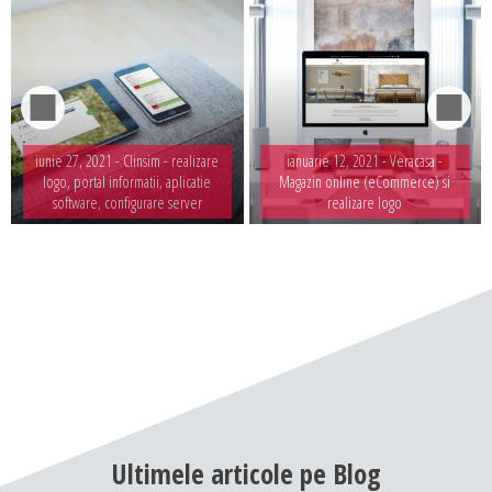
iunie 27, 2021 -
Clinsim - realizare
ianuarie 12, 2021 -
Veracasa -
logo, portal informatii, aplicatie
Magazin online (eCommerce) si
software, configurare server
realizare logo
Ultimele
articole
pe
Blog