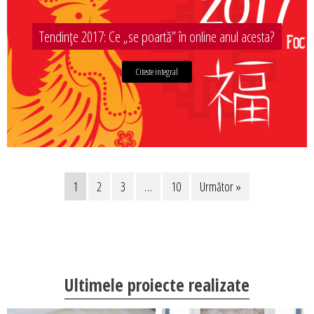
Tendințe 2017: Ce „se poartă” în online anul acesta?
Citeste integral
1
2
3
…
10
Următor »
Ultimele proiecte realizate