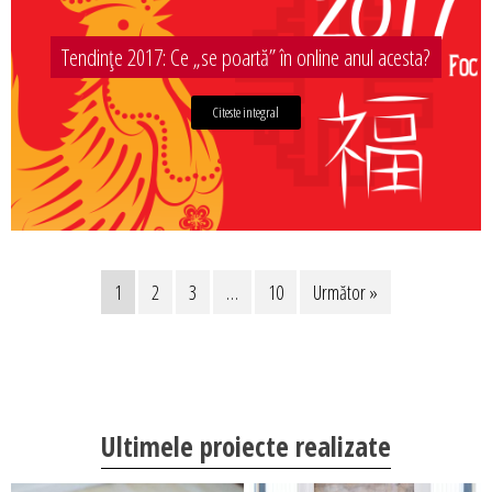
Tendințe 2017: Ce „se poartă” în online anul acesta?
Citeste integral
1
2
3
…
10
Următor »
Ultimele proiecte realizate