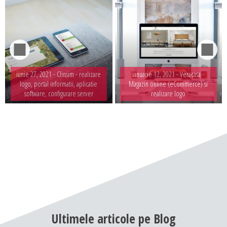
iunie 27, 2021 -
Clinsim - realizare
ianuarie 12, 2021 -
Veracasa -
logo, portal informatii, aplicatie
Magazin online (eCommerce) si
software, configurare server
realizare logo
Ultimele
articole
pe
Blog