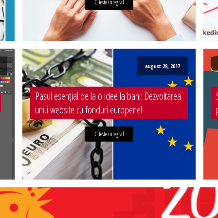
Citeste integral
august 28, 2017
Pasul esențial de la o idee la bani: Dezvoltarea
unui website cu fonduri europene!
Citeste integral