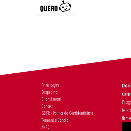
Prima pagina
Dori
Despre noi
urma
Clientii nostri
Progr
Contact
telef
GDPR - Politica de Confidentialitate
firm
Termeni si Conditii
ANPC