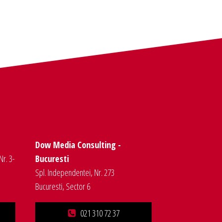
Dow Media Consulting -
Nr. 3-
Bucuresti
Spl. Independentei, Nr. 273
Bucuresti, Sector 6
021 310 72 37