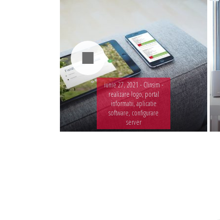
iunie 27, 2021 -
Clinsim -
realizare logo, portal
informatii, aplicatie
software, configurare
server