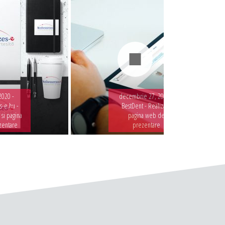
2020 -
decembrie 27, 2019 -
-e.hu -
BestDent - Realizare
 si pagina
pagina web de
zentare
prezentare