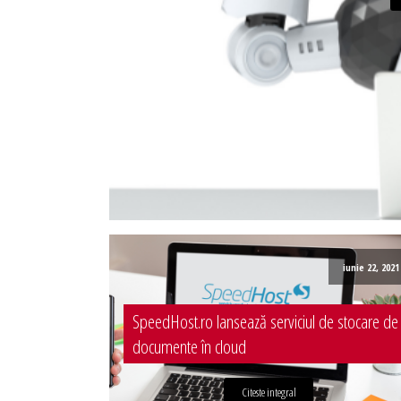
Administrare server
Implementare plata card
Servicii backup
SMS gateway
iunie 22, 2021
SpeedHost.ro lansează serviciul de stocare de
documente în cloud
Citeste integral