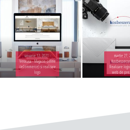
ianuarie 12, 2021 -
martie 27, 
Veracasa - Magazin online
Kozbeszerzes
(eCommerce) si realizare
Realizare logo
logo
web de pre