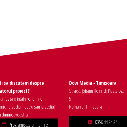
ti sa discutam despre
Dow Media - Timisoara
torul proiect?
Strada. Johann Heinrich Pestalozzi, 
ameaza o intalnire, online,
5
onic, la sediul nostru sau la sediul
Romania, Timisoara
ei dumneavoastra.
0356 44 24 24
Programeaza o intalnire