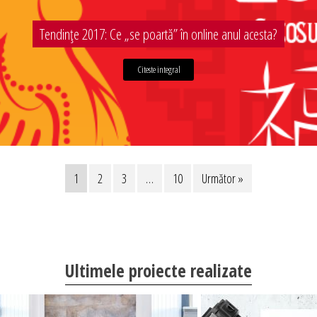
Tendințe 2017: Ce „se poartă” în online anul acesta?
Citeste integral
1
2
3
…
10
Următor »
Ultimele proiecte realizate