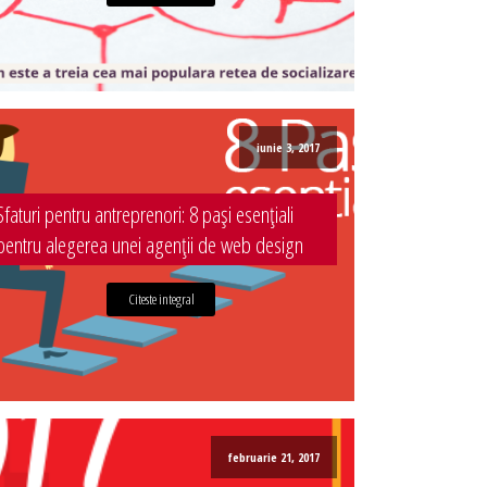
iunie 3, 2017
Sfaturi pentru antreprenori: 8 pași esențiali
pentru alegerea unei agenții de web design
Citeste integral
februarie 21, 2017