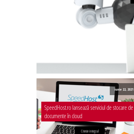
Administrare server
Implementare plata card
Servicii backup
SMS gateway
iunie 22, 2021
SpeedHost.ro lansează serviciul de stocare de
documente în cloud
Citeste integral