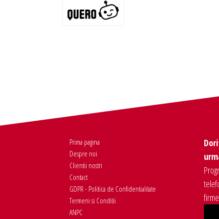
Prima pagina
Dori
Despre noi
urma
Clientii nostri
Progr
Contact
telef
GDPR - Politica de Confidentialitate
firm
Termeni si Conditii
ANPC