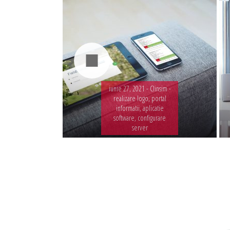
iunie 27, 2021 -
Clinsim -
realizare logo, portal
informatii, aplicatie
software, configurare
server