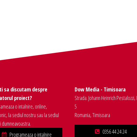
ti sa discutam despre
Dow Media - Timisoara
torul proiect?
Strada. Johann Heinrich Pestalozzi, 
ameaza o intalnire, online,
5
onic, la sediul nostru sau la sediul
Romania, Timisoara
ei dumneavoastra.
0356 44 24 24
Programeaza o intalnire