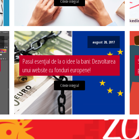
Citeste integral
august 28, 2017
Pasul esențial de la o idee la bani: Dezvoltarea
unui website cu fonduri europene!
Citeste integral