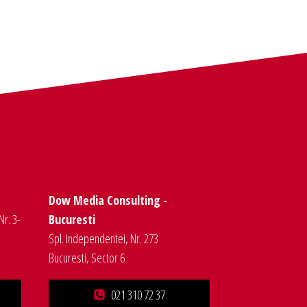
Dow Media Consulting -
Nr. 3-
Bucuresti
Spl. Independentei, Nr. 273
Bucuresti, Sector 6
021 310 72 37