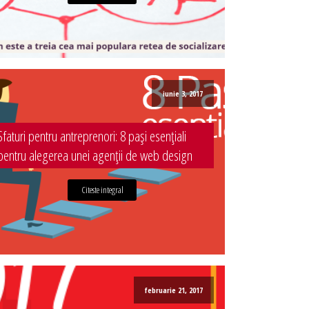
iunie 3, 2017
Sfaturi pentru antreprenori: 8 pași esențiali
pentru alegerea unei agenții de web design
Citeste integral
februarie 21, 2017