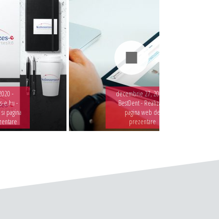
2020 -
decembrie 27, 2019 -
-e.hu -
BestDent - Realizare
 si pagina
pagina web de
zentare
prezentare