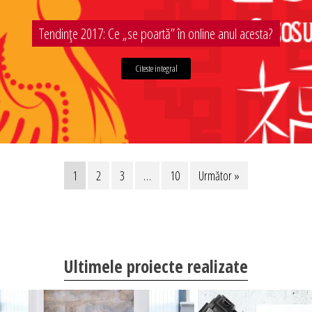
Tendințe 2017: Ce „se poartă” în online anul acesta?
Citeste integral
1
2
3
…
10
Următor »
Ultimele proiecte realizate