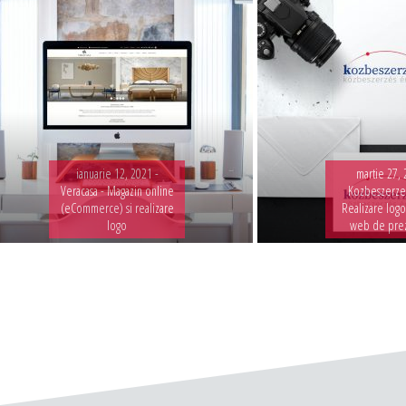
ianuarie 12, 2021 -
martie 27, 
Veracasa - Magazin online
Kozbeszerzes
(eCommerce) si realizare
Realizare logo
logo
web de pre