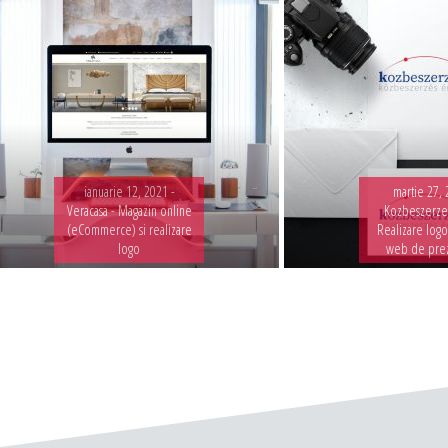
ianuarie 12, 2021 -
martie 27, 
Veracasa - Magazin online
Kozbeszerzes
(eCommerce) si realizare
Realizare logo
logo
web de pre