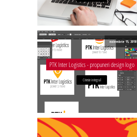
noiembrie 15, 2018
PTK Inter Logistics - propuneri design logo
Citeste integral