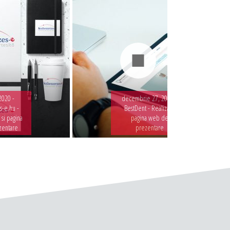
2020 -
decembrie 27, 2019 -
-e.hu -
BestDent - Realizare
 si pagina
pagina web de
zentare
prezentare