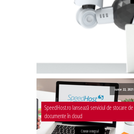
Administrare server
Implementare plata card
Servicii backup
SMS gateway
iunie 22, 2021
SpeedHost.ro lansează serviciul de stocare de
documente în cloud
Citeste integral