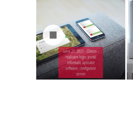
iunie 27, 2021 -
Clinsim -
realizare logo, portal
informatii, aplicatie
software, configurare
server