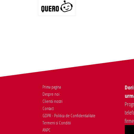
Prima pagina
Dori
Despre noi
urma
Clientii nostri
Progr
Contact
telef
GDPR - Politica de Confidentialitate
firm
Termeni si Conditii
ANPC