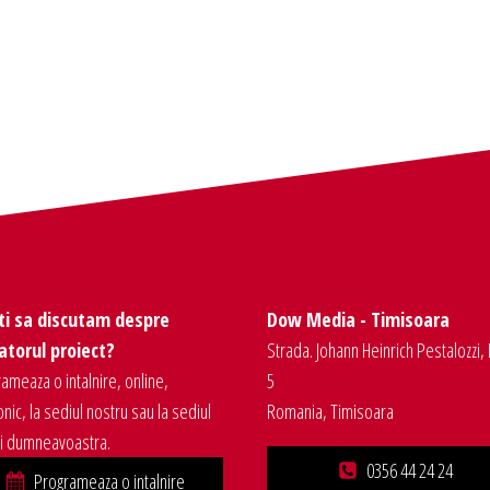
ti sa discutam despre
Dow Media - Timisoara
torul proiect?
Strada. Johann Heinrich Pestalozzi, 
ameaza o intalnire, online,
5
onic, la sediul nostru sau la sediul
Romania, Timisoara
ei dumneavoastra.
0356 44 24 24
Programeaza o intalnire