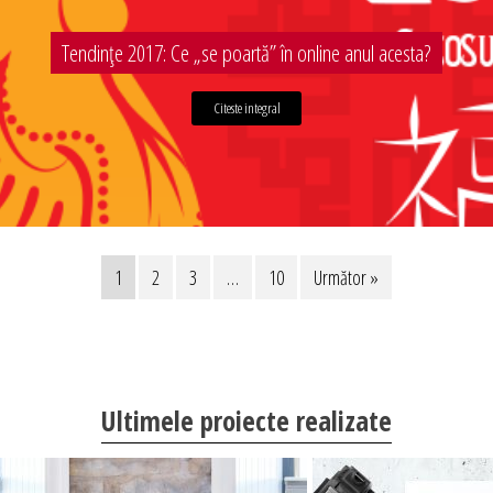
Tendințe 2017: Ce „se poartă” în online anul acesta?
Citeste integral
1
2
3
…
10
Următor »
Ultimele proiecte realizate