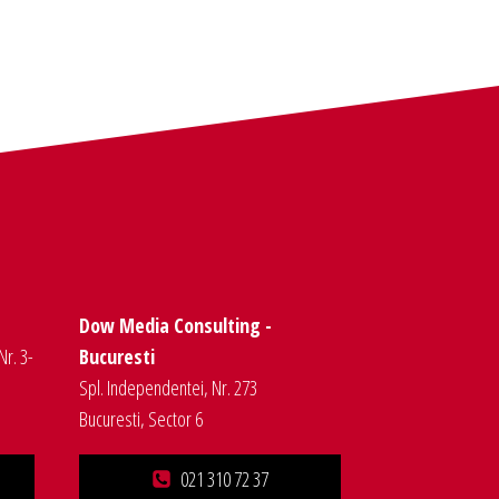
Dow Media Consulting -
Nr. 3-
Bucuresti
Spl. Independentei, Nr. 273
Bucuresti, Sector 6
021 310 72 37