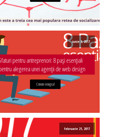
iunie 3, 2017
Sfaturi pentru antreprenori: 8 pași esențiali
pentru alegerea unei agenții de web design
Citeste integral
februarie 21, 2017