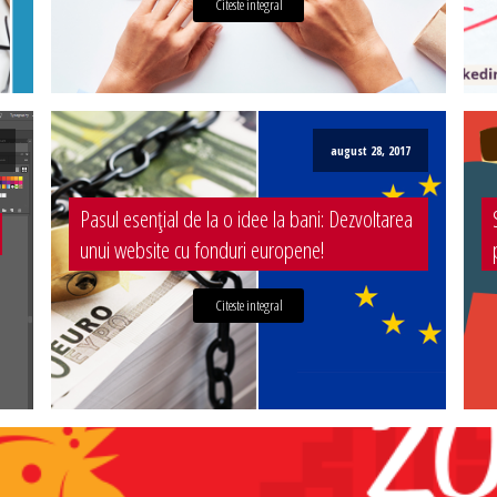
Citeste integral
august 28, 2017
Pasul esențial de la o idee la bani: Dezvoltarea
unui website cu fonduri europene!
Citeste integral