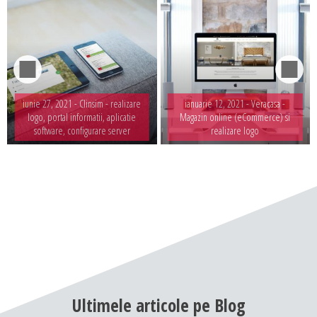
iunie 27, 2021 -
Clinsim - realizare
ianuarie 12, 2021 -
Veracasa -
logo, portal informatii, aplicatie
Magazin online (eCommerce) si
software, configurare server
realizare logo
Ultimele
articole
pe
Blog