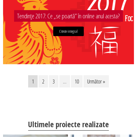
Tendințe 2017: Ce „se poartă” în online anul acesta?
Citeste integral
1
2
3
…
10
Următor »
Ultimele proiecte realizate