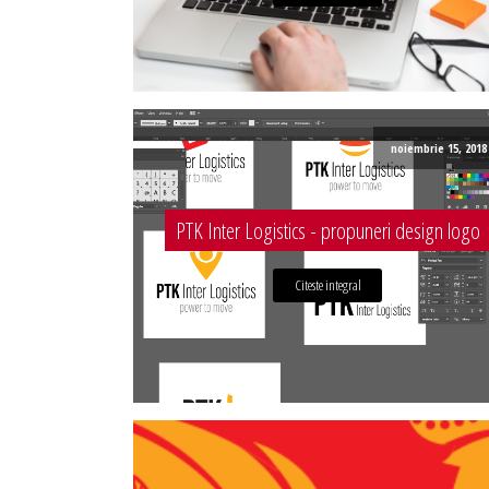
noiembrie 15, 2018
PTK Inter Logistics - propuneri design logo
Citeste integral