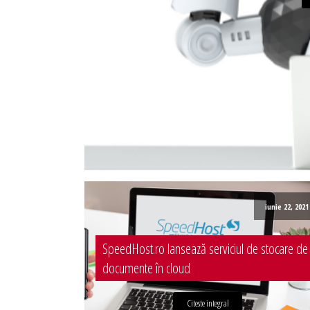
Administrare server
Implementare plata card
Servicii backup
SMS gateway
iunie 22, 2021
SpeedHost.ro lansează serviciul de stocare de
documente în cloud
Citeste integral