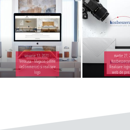
ianuarie 12, 2021 -
martie 27, 
Veracasa - Magazin online
Kozbeszerzes
(eCommerce) si realizare
Realizare logo
logo
web de pre