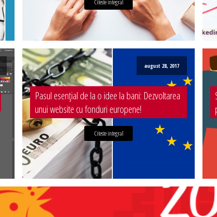
Citeste integral
august 28, 2017
Pasul esențial de la o idee la bani: Dezvoltarea
unui website cu fonduri europene!
Citeste integral