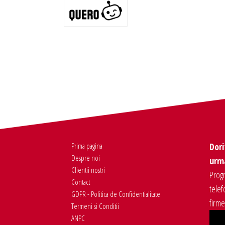
Prima pagina
Dori
Despre noi
urma
Clientii nostri
Progr
Contact
telef
GDPR - Politica de Confidentialitate
firm
Termeni si Conditii
ANPC