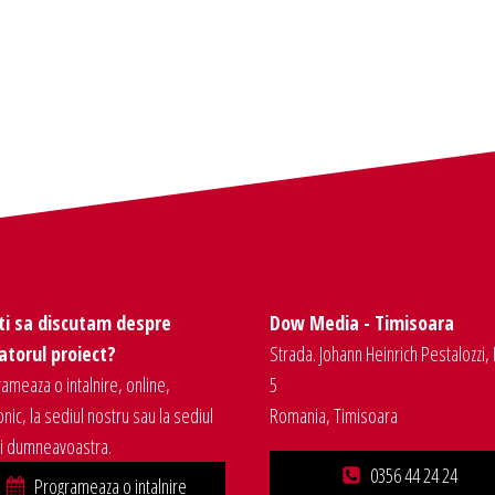
ti sa discutam despre
Dow Media - Timisoara
torul proiect?
Strada. Johann Heinrich Pestalozzi, 
ameaza o intalnire, online,
5
onic, la sediul nostru sau la sediul
Romania, Timisoara
ei dumneavoastra.
0356 44 24 24
Programeaza o intalnire