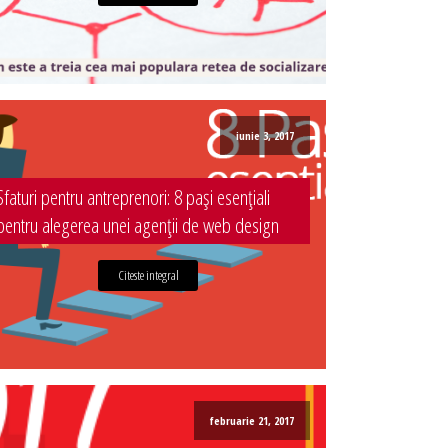
iunie 3, 2017
Sfaturi pentru antreprenori: 8 pași esențiali
pentru alegerea unei agenții de web design
Citeste integral
februarie 21, 2017