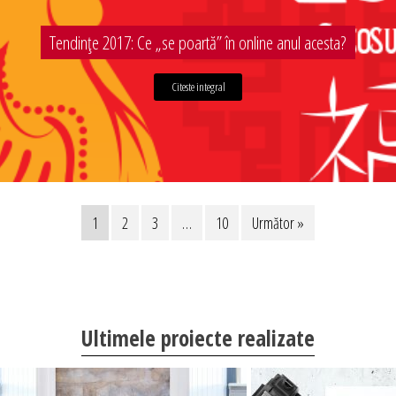
Tendințe 2017: Ce „se poartă” în online anul acesta?
Citeste integral
1
2
3
…
10
Următor »
Ultimele proiecte realizate