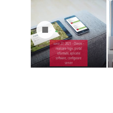
iunie 27, 2021 -
Clinsim -
realizare logo, portal
informatii, aplicatie
software, configurare
server