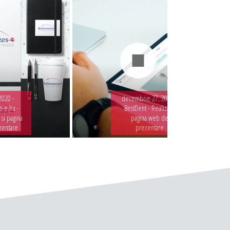
2020 -
decembrie 27, 2019 -
-e.hu -
BestDent - Realizare
 si pagina
pagina web de
zentare
prezentare