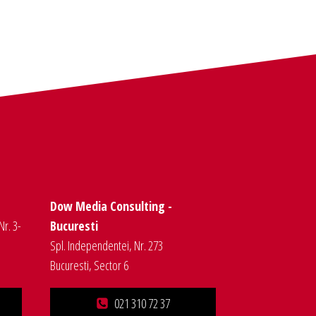
Dow Media Consulting -
Nr. 3-
Bucuresti
Spl. Independentei, Nr. 273
Bucuresti, Sector 6
021 310 72 37