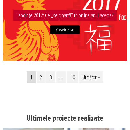
Tendințe 2017: Ce „se poartă” în online anul acesta?
Citeste integral
1
2
3
…
10
Următor »
Ultimele proiecte realizate