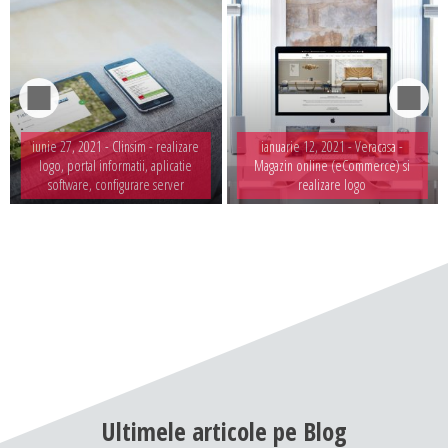
iunie 27, 2021 -
Clinsim - realizare
ianuarie 12, 2021 -
Veracasa -
logo, portal informatii, aplicatie
Magazin online (eCommerce) si
software, configurare server
realizare logo
Ultimele
articole
pe
Blog