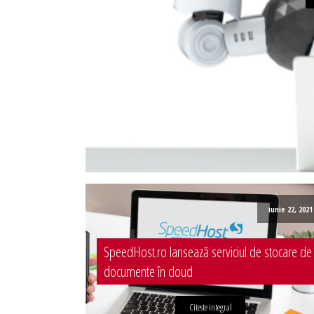
Administrare server
Implementare plata card
Servicii backup
SMS gateway
iunie 22, 2021
SpeedHost.ro lansează serviciul de stocare de
documente în cloud
Citeste integral