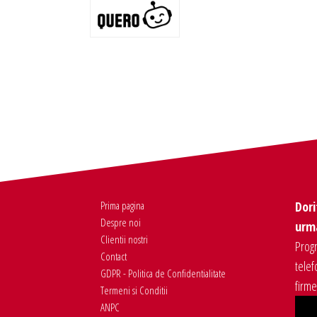
Prima pagina
Dori
Despre noi
urma
Clientii nostri
Progr
Contact
telef
GDPR - Politica de Confidentialitate
firm
Termeni si Conditii
ANPC