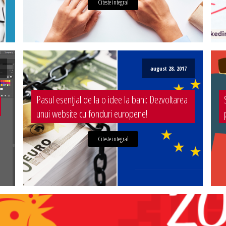
Citeste integral
august 28, 2017
Pasul esențial de la o idee la bani: Dezvoltarea
unui website cu fonduri europene!
Citeste integral