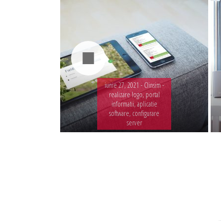
iunie 27, 2021 -
Clinsim -
realizare logo, portal
informatii, aplicatie
software, configurare
server