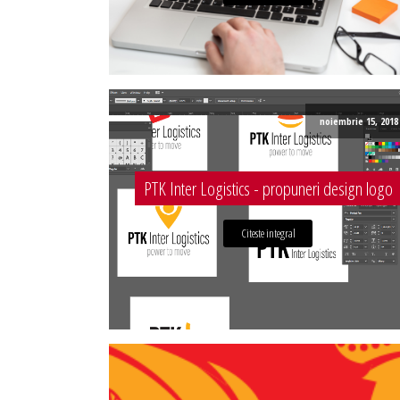
noiembrie 15, 2018
PTK Inter Logistics - propuneri design logo
Citeste integral