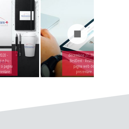
2020 -
decembrie 27, 2019 -
-e.hu -
BestDent - Realizare
 si pagina
pagina web de
zentare
prezentare