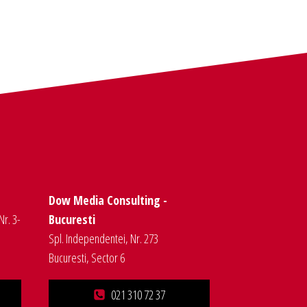
Dow Media Consulting -
Nr. 3-
Bucuresti
Spl. Independentei, Nr. 273
Bucuresti, Sector 6
021 310 72 37