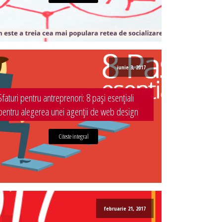
iunie 3, 2017
Sfaturi pentru antreprenori: 8 pași esențiali
pentru alegerea unei agenții de web design
Citeste integral
februarie 21, 2017