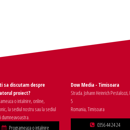
ti sa discutam despre
Dow Media - Timisoara
torul proiect?
Strada. Johann Heinrich Pestalozzi, 
ameaza o intalnire, online,
5
onic, la sediul nostru sau la sediul
Romania, Timisoara
ei dumneavoastra.
0356 44 24 24
Programeaza o intalnire