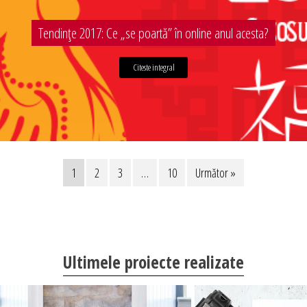
Tendințe 2017: Ce „se poartă” în online anul acesta?
Citeste integral
1
2
3
…
10
Următor »
Ultimele proiecte realizate