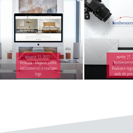
ianuarie 12, 2021 -
martie 27, 
Veracasa - Magazin online
Kozbeszerzes
(eCommerce) si realizare
Realizare logo
logo
web de pre