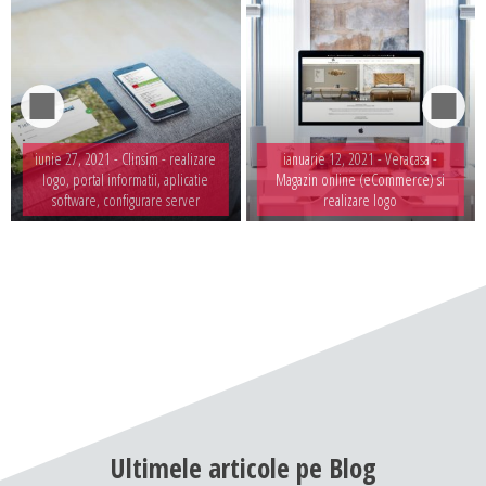
iunie 27, 2021 -
Clinsim - realizare
ianuarie 12, 2021 -
Veracasa -
logo, portal informatii, aplicatie
Magazin online (eCommerce) si
software, configurare server
realizare logo
Ultimele
articole
pe
Blog