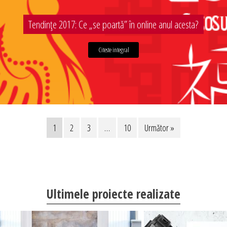
Tendințe 2017: Ce „se poartă” în online anul acesta?
Citeste integral
1
2
3
…
10
Următor »
Ultimele proiecte realizate