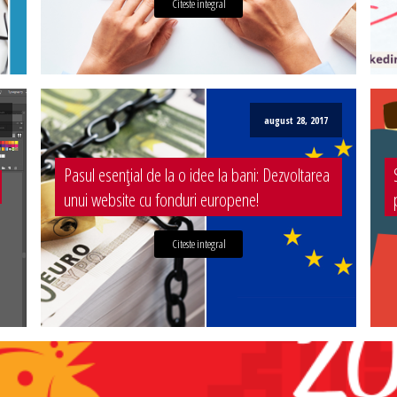
Citeste integral
august 28, 2017
Pasul esențial de la o idee la bani: Dezvoltarea
unui website cu fonduri europene!
Citeste integral