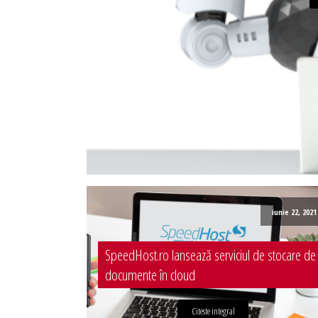
Administrare server
Implementare plata card
Servicii backup
SMS gateway
iunie 22, 2021
SpeedHost.ro lansează serviciul de stocare de
documente în cloud
Citeste integral