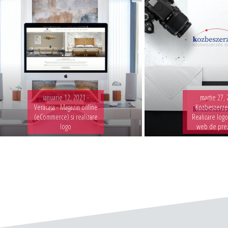
ianuarie 12, 2021 -
martie 27, 
Veracasa - Magazin online
Kozbeszerzes
(eCommerce) si realizare
Realizare logo
logo
web de pre