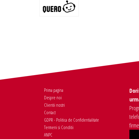
Prima pagina
Dori
Despre noi
urma
Clientii nostri
Progr
Contact
telef
GDPR - Politica de Confidentialitate
firm
Termeni si Conditii
ANPC