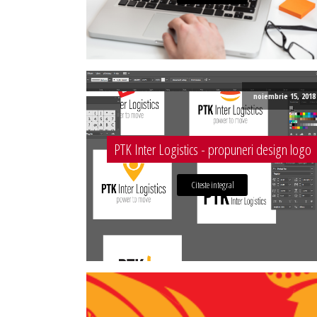
noiembrie 15, 2018
PTK Inter Logistics - propuneri design logo
Citeste integral