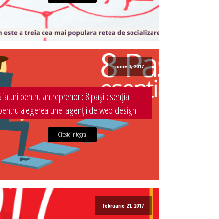
iunie 3, 2017
Sfaturi pentru antreprenori: 8 pași esențiali
pentru alegerea unei agenții de web design
Citeste integral
februarie 21, 2017