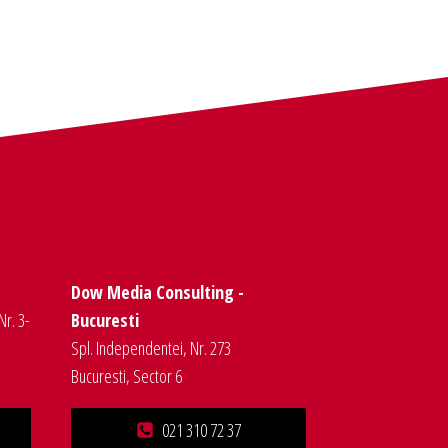
Dow Media Consulting -
Nr. 3-
Bucuresti
Spl. Independentei, Nr. 273
Bucuresti, Sector 6
021 310 72 37