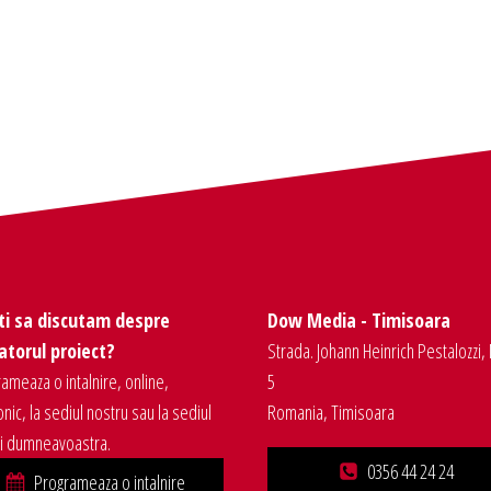
ti sa discutam despre
Dow Media - Timisoara
torul proiect?
Strada. Johann Heinrich Pestalozzi, 
ameaza o intalnire, online,
5
onic, la sediul nostru sau la sediul
Romania, Timisoara
ei dumneavoastra.
0356 44 24 24
Programeaza o intalnire