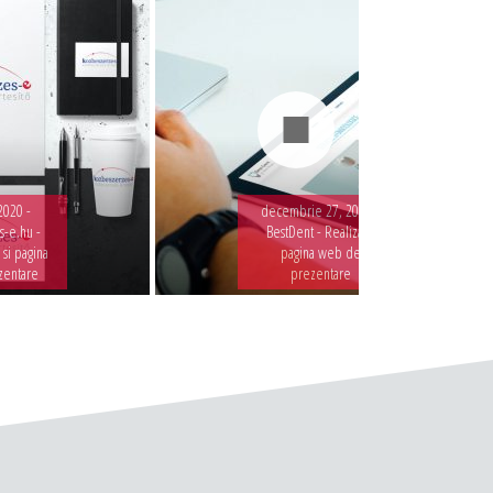
2020 -
decembrie 27, 2019 -
-e.hu -
BestDent - Realizare
 si pagina
pagina web de
zentare
prezentare