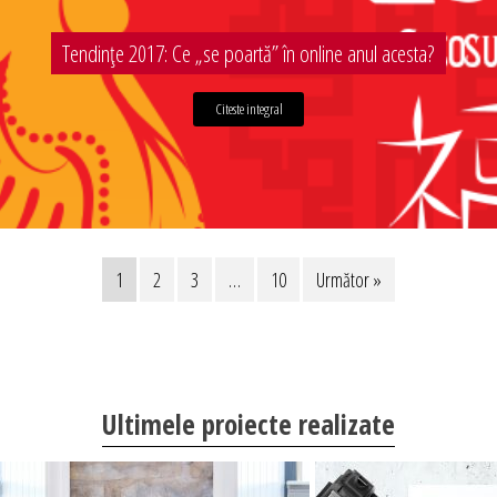
Tendințe 2017: Ce „se poartă” în online anul acesta?
Citeste integral
1
2
3
…
10
Următor »
Ultimele proiecte realizate