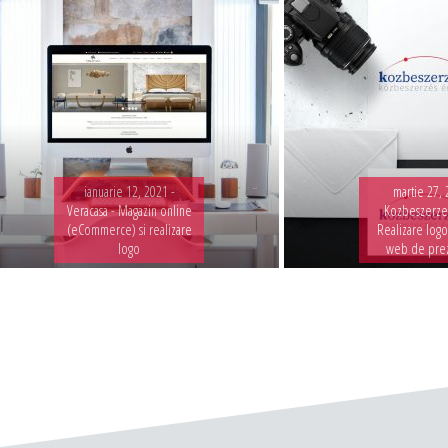
ianuarie 12, 2021 -
martie 27, 
Veracasa - Magazin online
Kozbeszerzes
(eCommerce) si realizare
Realizare logo
logo
web de pre