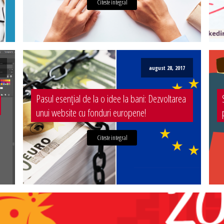
Citeste integral
august 28, 2017
Pasul esențial de la o idee la bani: Dezvoltarea
unui website cu fonduri europene!
Citeste integral