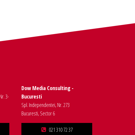
Dow Media Consulting -
Nr. 3-
Bucuresti
Spl. Independentei, Nr. 273
Bucuresti, Sector 6
021 310 72 37