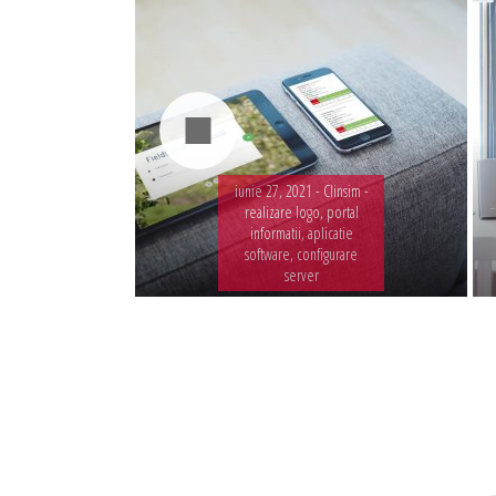
iunie 27, 2021 -
Clinsim -
realizare logo, portal
informatii, aplicatie
software, configurare
server