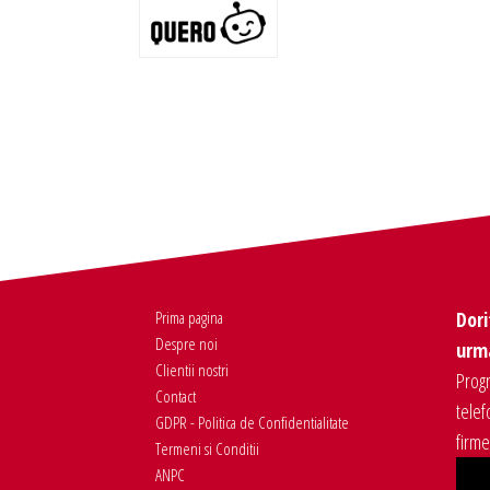
Prima pagina
Dori
Despre noi
urma
Clientii nostri
Progr
Contact
telef
GDPR - Politica de Confidentialitate
firm
Termeni si Conditii
ANPC