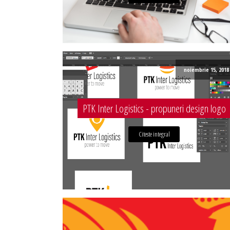
noiembrie 15, 2018
PTK Inter Logistics - propuneri design logo
Citeste integral