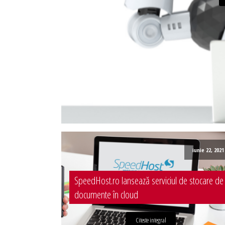
Administrare server
Implementare plata card
Servicii backup
SMS gateway
iunie 22, 2021
SpeedHost.ro lansează serviciul de stocare de
documente în cloud
Citeste integral