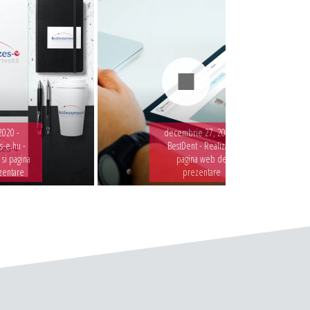
2020 -
decembrie 27, 2019 -
-e.hu -
BestDent - Realizare
 si pagina
pagina web de
zentare
prezentare