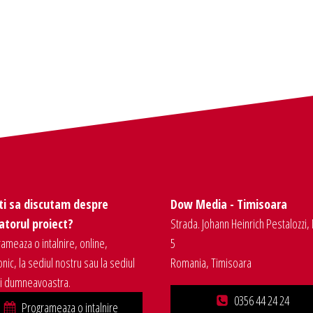
ti sa discutam despre
Dow Media - Timisoara
torul proiect?
Strada. Johann Heinrich Pestalozzi, 
ameaza o intalnire, online,
5
onic, la sediul nostru sau la sediul
Romania, Timisoara
ei dumneavoastra.
0356 44 24 24
Programeaza o intalnire