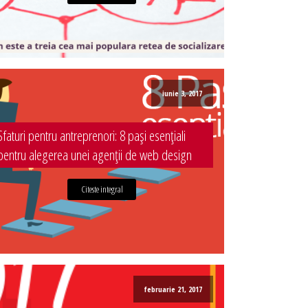
iunie 3, 2017
Sfaturi pentru antreprenori: 8 pași esențiali
pentru alegerea unei agenții de web design
Citeste integral
februarie 21, 2017