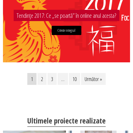
Tendințe 2017: Ce „se poartă” în online anul acesta?
Citeste integral
1
2
3
…
10
Următor »
Ultimele proiecte realizate