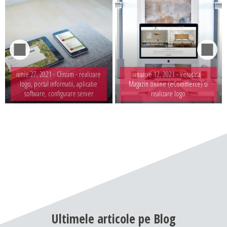
iunie 27, 2021 -
Clinsim - realizare
ianuarie 12, 2021 -
Veracasa -
logo, portal informatii, aplicatie
Magazin online (eCommerce) si
software, configurare server
realizare logo
Ultimele
articole
pe
Blog