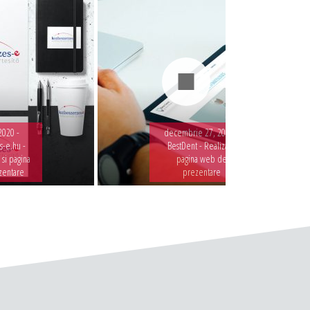
2020 -
decembrie 27, 2019 -
-e.hu -
BestDent - Realizare
 si pagina
pagina web de
zentare
prezentare