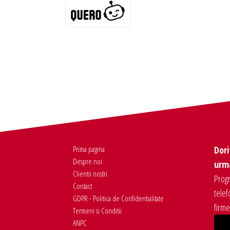
Prima pagina
Dori
Despre noi
urma
Clientii nostri
Progr
Contact
telef
GDPR - Politica de Confidentialitate
firm
Termeni si Conditii
ANPC