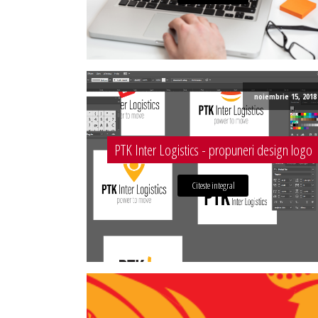
noiembrie 15, 2018
PTK Inter Logistics - propuneri design logo
Citeste integral