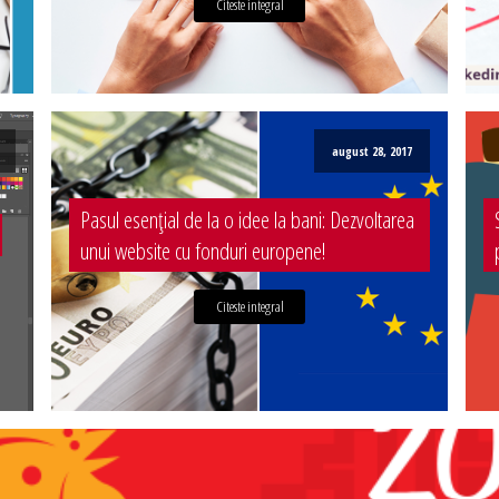
Citeste integral
august 28, 2017
Pasul esențial de la o idee la bani: Dezvoltarea
unui website cu fonduri europene!
Citeste integral