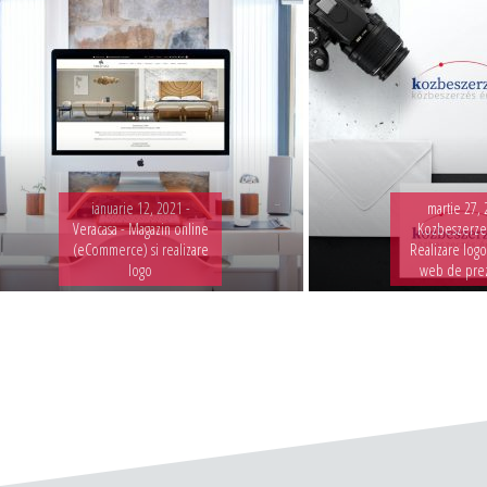
ianuarie 12, 2021 -
martie 27, 
Veracasa - Magazin online
Kozbeszerzes
(eCommerce) si realizare
Realizare logo
logo
web de pre