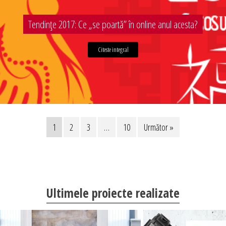
Tendințe 2017: Ce „se poartă” în online anul acesta?
Citeste integral
1
2
3
…
10
Următor »
Ultimele proiecte realizate