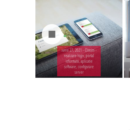
iunie 27, 2021 -
Clinsim -
realizare logo, portal
informatii, aplicatie
software, configurare
server