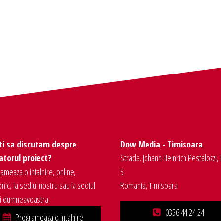
ti sa discutam despre
Dow Media - Timisoara
torul proiect?
Strada. Johann Heinrich Pestalozzi, 
ameaza o intalnire, online,
5
onic, la sediul nostru sau la sediul
Romania, Timisoara
ei dumneavoastra.
0356 44 24 24
Programeaza o intalnire