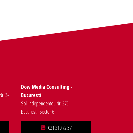
Dow Media Consulting -
Nr. 3-
Bucuresti
Spl. Independentei, Nr. 273
Bucuresti, Sector 6
021 310 72 37