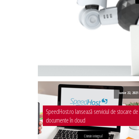
Administrare server
Implementare plata card
Servicii backup
SMS gateway
iunie 22, 2021
SpeedHost.ro lansează serviciul de stocare de
documente în cloud
Citeste integral