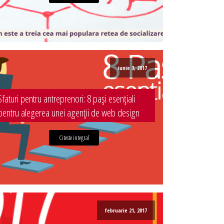
iunie 3, 2017
Sfaturi pentru antreprenori: 8 pași esențiali
pentru alegerea unei agenții de web design
Citeste integral
februarie 21, 2017