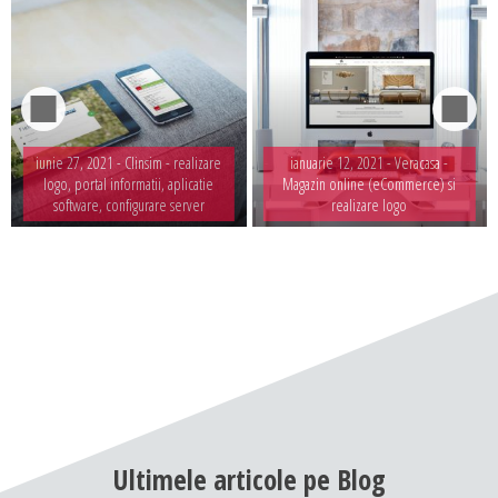
iunie 27, 2021 -
Clinsim - realizare
ianuarie 12, 2021 -
Veracasa -
logo, portal informatii, aplicatie
Magazin online (eCommerce) si
software, configurare server
realizare logo
Ultimele
articole
pe
Blog