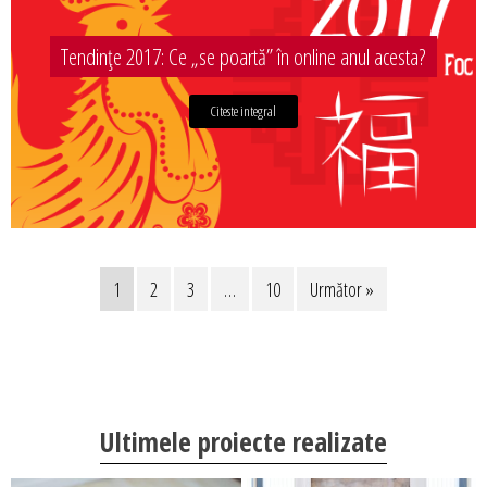
Tendințe 2017: Ce „se poartă” în online anul acesta?
Citeste integral
1
2
3
…
10
Următor »
Ultimele proiecte realizate