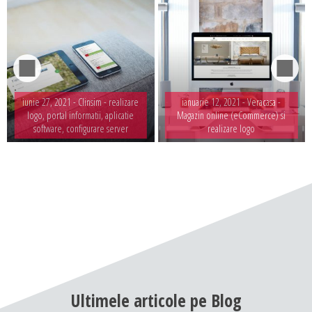
iunie 27, 2021 -
Clinsim - realizare
ianuarie 12, 2021 -
Veracasa -
logo, portal informatii, aplicatie
Magazin online (eCommerce) si
software, configurare server
realizare logo
Ultimele
articole
pe
Blog