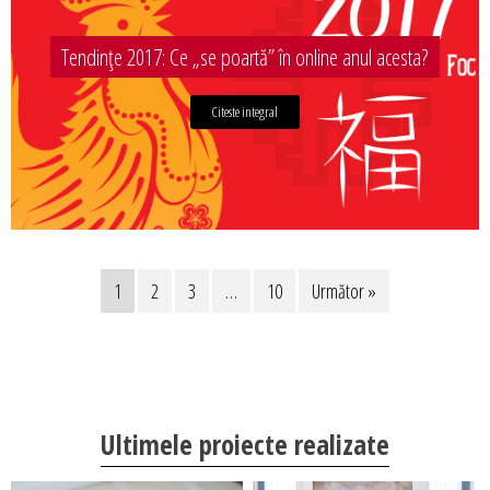
Tendințe 2017: Ce „se poartă” în online anul acesta?
Citeste integral
1
2
3
…
10
Următor »
Ultimele proiecte realizate